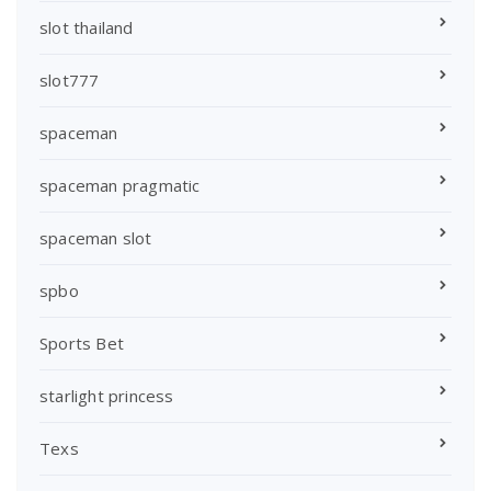
slot thailand
slot777
spaceman
spaceman pragmatic
spaceman slot
spbo
Sports Bet
starlight princess
Texs