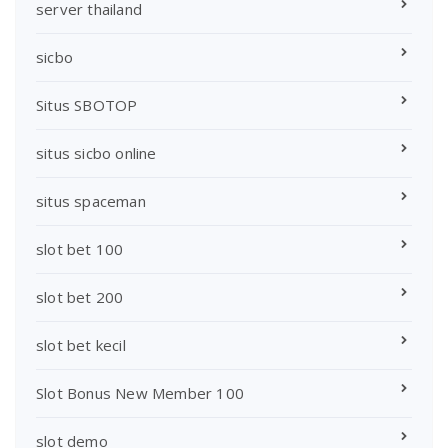
server thailand
sicbo
Situs SBOTOP
situs sicbo online
situs spaceman
slot bet 100
slot bet 200
slot bet kecil
Slot Bonus New Member 100
slot demo