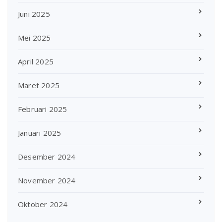
Juni 2025
Mei 2025
April 2025
Maret 2025
Februari 2025
Januari 2025
Desember 2024
November 2024
Oktober 2024