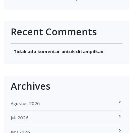
Recent Comments
Tidak ada komentar untuk ditampilkan.
Archives
Agustus 2026
Juli 2026
Juni 2026