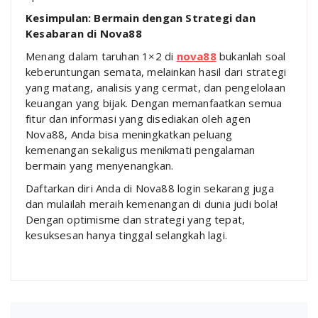
Kesimpulan: Bermain dengan Strategi dan
Kesabaran di Nova88
Menang dalam taruhan 1×2 di
nova88
bukanlah soal
keberuntungan semata, melainkan hasil dari strategi
yang matang, analisis yang cermat, dan pengelolaan
keuangan yang bijak. Dengan memanfaatkan semua
fitur dan informasi yang disediakan oleh agen
Nova88, Anda bisa meningkatkan peluang
kemenangan sekaligus menikmati pengalaman
bermain yang menyenangkan.
Daftarkan diri Anda di Nova88 login sekarang juga
dan mulailah meraih kemenangan di dunia judi bola!
Dengan optimisme dan strategi yang tepat,
kesuksesan hanya tinggal selangkah lagi.