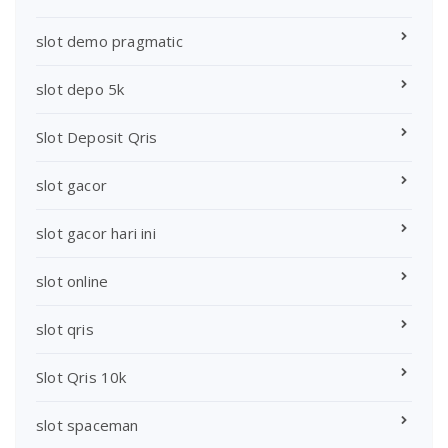
slot demo pragmatic
slot depo 5k
Slot Deposit Qris
slot gacor
slot gacor hari ini
slot online
slot qris
Slot Qris 10k
slot spaceman