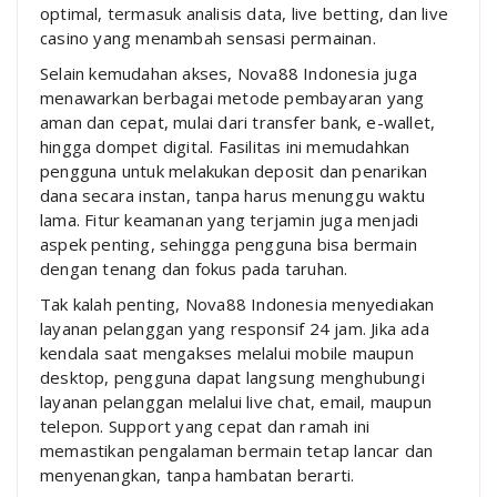
optimal, termasuk analisis data, live betting, dan live
casino yang menambah sensasi permainan.
Selain kemudahan akses, Nova88 Indonesia juga
menawarkan berbagai metode pembayaran yang
aman dan cepat, mulai dari transfer bank, e-wallet,
hingga dompet digital. Fasilitas ini memudahkan
pengguna untuk melakukan deposit dan penarikan
dana secara instan, tanpa harus menunggu waktu
lama. Fitur keamanan yang terjamin juga menjadi
aspek penting, sehingga pengguna bisa bermain
dengan tenang dan fokus pada taruhan.
Tak kalah penting, Nova88 Indonesia menyediakan
layanan pelanggan yang responsif 24 jam. Jika ada
kendala saat mengakses melalui mobile maupun
desktop, pengguna dapat langsung menghubungi
layanan pelanggan melalui live chat, email, maupun
telepon. Support yang cepat dan ramah ini
memastikan pengalaman bermain tetap lancar dan
menyenangkan, tanpa hambatan berarti.