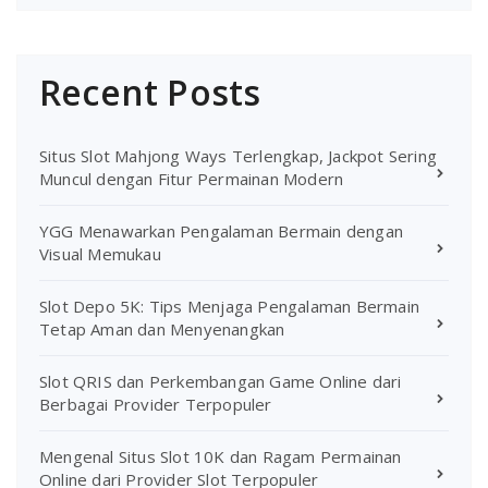
Recent Posts
Situs Slot Mahjong Ways Terlengkap, Jackpot Sering
Muncul dengan Fitur Permainan Modern
YGG Menawarkan Pengalaman Bermain dengan
Visual Memukau
Slot Depo 5K: Tips Menjaga Pengalaman Bermain
Tetap Aman dan Menyenangkan
Slot QRIS dan Perkembangan Game Online dari
Berbagai Provider Terpopuler
Mengenal Situs Slot 10K dan Ragam Permainan
Online dari Provider Slot Terpopuler