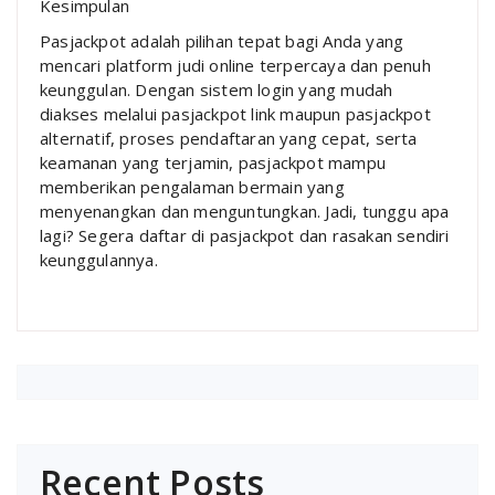
Kesimpulan
Pasjackpot adalah pilihan tepat bagi Anda yang
mencari platform judi online terpercaya dan penuh
keunggulan. Dengan sistem login yang mudah
diakses melalui pasjackpot link maupun pasjackpot
alternatif, proses pendaftaran yang cepat, serta
keamanan yang terjamin, pasjackpot mampu
memberikan pengalaman bermain yang
menyenangkan dan menguntungkan. Jadi, tunggu apa
lagi? Segera daftar di pasjackpot dan rasakan sendiri
keunggulannya.
Recent Posts