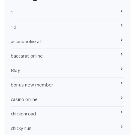
1
10
asianbookie all
baccarat online
Blog
bonus new member
casino online
chickenroad
chicky run