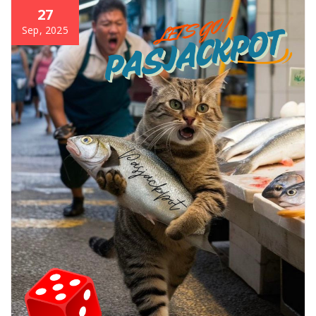
27
Sep, 2025