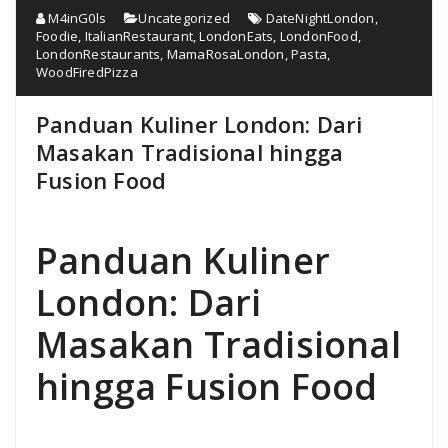
M4inG0ls
Uncategorized
DateNightLondon
,
Foodie
,
ItalianRestaurant
,
LondonEats
,
LondonFood
,
LondonRestaurants
,
MamaRosaLondon
,
Pasta
,
WoodFiredPizza
Panduan Kuliner London: Dari
Masakan Tradisional hingga
Fusion Food
Panduan Kuliner
London: Dari
Masakan Tradisional
hingga Fusion Food