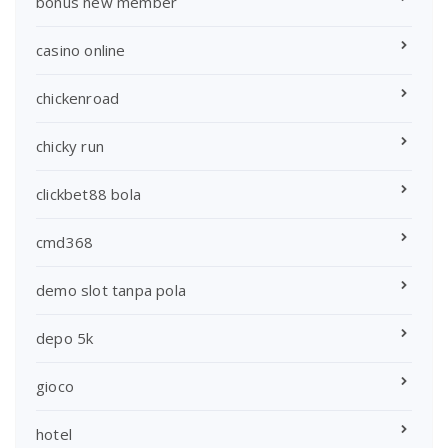
bonus new member
casino online
chickenroad
chicky run
clickbet88 bola
cmd368
demo slot tanpa pola
depo 5k
gioco
hotel