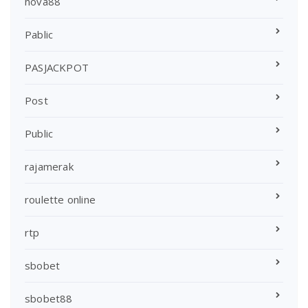
nova88
Pablic
PASJACKPOT
Post
Public
rajamerak
roulette online
rtp
sbobet
sbobet88