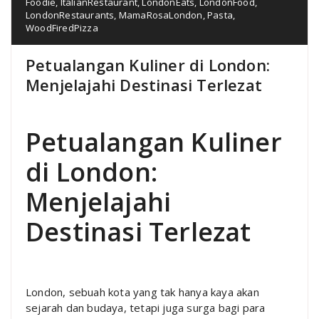
Foodie
,
ItalianRestaurant
,
LondonEats
,
LondonFood
,
LondonRestaurants
,
MamaRosaLondon
,
Pasta
,
WoodFiredPizza
Petualangan Kuliner di London:
Menjelajahi Destinasi Terlezat
Petualangan Kuliner
di London:
Menjelajahi
Destinasi Terlezat
London, sebuah kota yang tak hanya kaya akan
sejarah dan budaya, tetapi juga surga bagi para