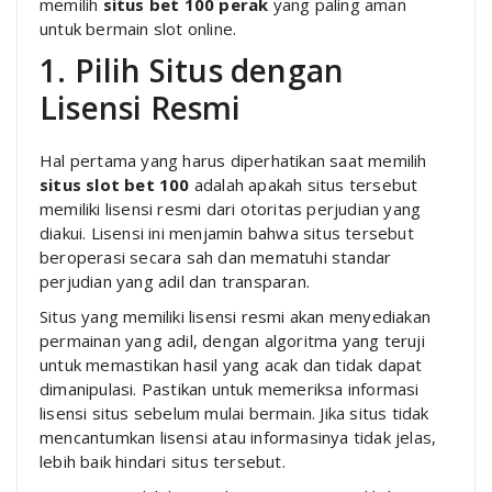
memilih
situs bet 100 perak
yang paling aman
untuk bermain slot online.
1. Pilih Situs dengan
Lisensi Resmi
Hal pertama yang harus diperhatikan saat memilih
situs slot bet 100
adalah apakah situs tersebut
memiliki lisensi resmi dari otoritas perjudian yang
diakui. Lisensi ini menjamin bahwa situs tersebut
beroperasi secara sah dan mematuhi standar
perjudian yang adil dan transparan.
Situs yang memiliki lisensi resmi akan menyediakan
permainan yang adil, dengan algoritma yang teruji
untuk memastikan hasil yang acak dan tidak dapat
dimanipulasi. Pastikan untuk memeriksa informasi
lisensi situs sebelum mulai bermain. Jika situs tidak
mencantumkan lisensi atau informasinya tidak jelas,
lebih baik hindari situs tersebut.