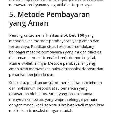
menawarkan layanan yang adil dan terpercaya.
5. Metode Pembayaran
yang Aman
Penting untuk memilih
situs slot bet 100
yang
menyediakan metode pembayaran yang aman dan
terpercaya. Pastikan situs tersebut mendukung
berbagai metode pembayaran yang mudah diakses
dan aman, seperti transfer bank, dompet digital,
atau e-wallet lainnya. Metode pembayaran yang
aman akan memastikan bahwa transaksi deposit dan
penarikan berjalan lancar.
Selain itu, pastikan untuk memeriksa batas minimum
dan maksimum deposit atau penarikan yang
ditawarkan oleh situs. Situs yang baik biasanya
menyediakan batas yang wajar, sehingga pemain
dengan modal kecil seperti
slot bet kecil
masih bisa
melakukan transaksi dengan mudah.