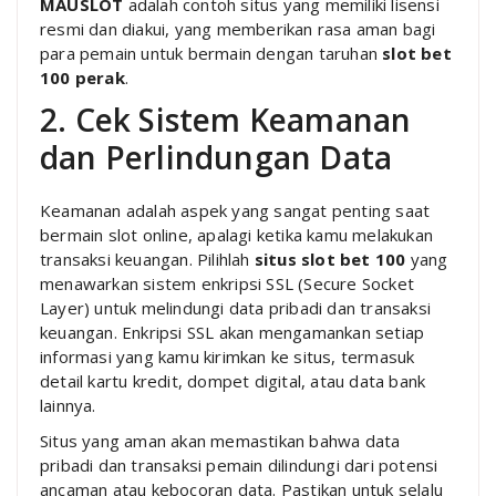
MAUSLOT
adalah contoh situs yang memiliki lisensi
resmi dan diakui, yang memberikan rasa aman bagi
para pemain untuk bermain dengan taruhan
slot bet
100 perak
.
2. Cek Sistem Keamanan
dan Perlindungan Data
Keamanan adalah aspek yang sangat penting saat
bermain slot online, apalagi ketika kamu melakukan
transaksi keuangan. Pilihlah
situs slot bet 100
yang
menawarkan sistem enkripsi SSL (Secure Socket
Layer) untuk melindungi data pribadi dan transaksi
keuangan. Enkripsi SSL akan mengamankan setiap
informasi yang kamu kirimkan ke situs, termasuk
detail kartu kredit, dompet digital, atau data bank
lainnya.
Situs yang aman akan memastikan bahwa data
pribadi dan transaksi pemain dilindungi dari potensi
ancaman atau kebocoran data. Pastikan untuk selalu