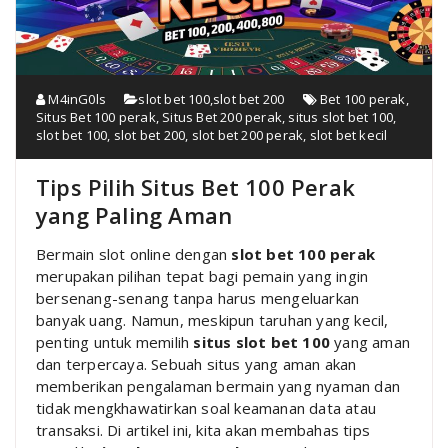
M4inG0ls
slot bet 100
,
slot bet 200
Bet 100 perak
,
Situs Bet 100 perak
,
Situs Bet 200 perak
,
situs slot bet 100
,
slot bet 100
,
slot bet 200
,
slot bet 200 perak
,
slot bet kecil
Tips Pilih Situs Bet 100 Perak
yang Paling Aman
Bermain slot online dengan
slot bet 100 perak
merupakan pilihan tepat bagi pemain yang ingin
bersenang-senang tanpa harus mengeluarkan
banyak uang. Namun, meskipun taruhan yang kecil,
penting untuk memilih
situs slot bet 100
yang aman
dan terpercaya. Sebuah situs yang aman akan
memberikan pengalaman bermain yang nyaman dan
tidak mengkhawatirkan soal keamanan data atau
transaksi. Di artikel ini, kita akan membahas tips