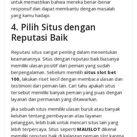
untuk memastikan bahwa mereka benar-benar
responsif dan dapat membantu dengan masalah
yang kamu hadapi.
4. Pilih Situs dengan
Reputasi Baik
Reputasi situs sangat penting dalam menentukan
keamanannya. Situs dengan reputasi baik biasanya
memiliki ulasan positif dari pemain yang sudah
berpengalaman. Sebelum memilih
situs slot bet
100
, lakukan riset kecil dengan membaca ulasan dan
testimoni dari pemain lain. Cari tahu apakah situs
tersebut memiliki banyak pemain yang puas dengan
layanan dan permainan yang ditawarkan.
Jika sebuah situs memiliki ulasan buruk atau banyak
keluhan tentang pembayaran atau layanan
pelanggan, lebih baik untuk mencari situs lain yang
lebih terpercaya. Situs seperti
MAUSLOT
dikenal
memiliki reputasi baik di kalangan pemain slot karena