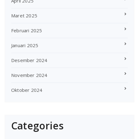
April 2025
Maret 2025
Februari 2025
Januari 2025
Desember 2024
November 2024
Oktober 2024
Categories