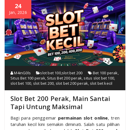
24
Jan, 2026
M4inG0ls
slot bet 100
,
slot bet 200
Bet 100 perak
,
Situs Bet 100 perak
,
Situs Bet 200 perak
,
situs slot bet 100
,
slot bet 100
,
slot bet 200
,
slot bet 200 perak
,
slot bet kecil
Slot Bet 200 Perak, Main Santai
Tapi Untung Maksimal
Bagi para penggemar
permainan slot online
, tren
taruhan kecil kini semakin diminati. Salah satu pilihan