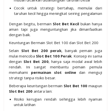
mudah dicairkan dibandingkan taruhan besar
Cocok untuk strategi bertahap, memulai dari
taruhan kecil hingga meningkat seiring pengalaman
Dengan begitu, bermain
Slot Bet Kecil
bukan hanya
aman tapi juga menguntungkan jika dimanfaatkan
dengan baik.
Keuntungan Bermain Slot Bet 100 dan Slot Bet 200
Selain
Slot Bet 200 perak
, banyak pemain juga
mulai mencoba
Slot Bet 100 Perak
. Konsep ini sama
dengan
Slot Bet 200
, hanya saja modal awal lebih
rendah. Ini sangat membantu pemain pemula
memahami
permainan slot online
dan menguji
strategi tanpa risiko besar.
Beberapa keuntungan bermain
Slot Bet 100
maupun
Slot Bet 200
antara lain:
Risiko kerugian rendah sehingga lebih nyaman
untuk latihan