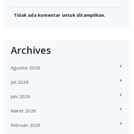
Tidak ada komentar untuk ditampilkan.
Archives
Agustus 2026
Juli 2026
Juni 2026
Maret 2026
Februari 2026