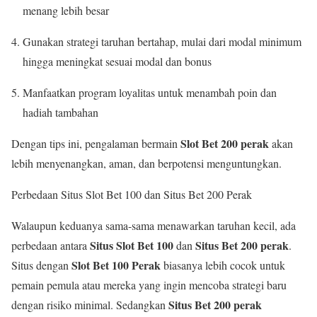
menang lebih besar
Gunakan strategi taruhan bertahap, mulai dari modal minimum
hingga meningkat sesuai modal dan bonus
Manfaatkan program loyalitas untuk menambah poin dan
hadiah tambahan
Slot Bet 200 perak
Dengan tips ini, pengalaman bermain
akan
lebih menyenangkan, aman, dan berpotensi menguntungkan.
Perbedaan Situs Slot Bet 100 dan Situs Bet 200 Perak
Walaupun keduanya sama-sama menawarkan taruhan kecil, ada
Situs Slot Bet 100
Situs Bet 200 perak
perbedaan antara
dan
.
Slot Bet 100 Perak
Situs dengan
biasanya lebih cocok untuk
pemain pemula atau mereka yang ingin mencoba strategi baru
Situs Bet 200 perak
dengan risiko minimal. Sedangkan