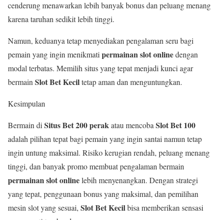
cenderung menawarkan lebih banyak bonus dan peluang menang
karena taruhan sedikit lebih tinggi.
Namun, keduanya tetap menyediakan pengalaman seru bagi
permainan slot online
pemain yang ingin menikmati
dengan
modal terbatas. Memilih situs yang tepat menjadi kunci agar
Slot Bet Kecil
bermain
tetap aman dan menguntungkan.
Kesimpulan
Situs Bet 200 perak
Slot Bet 100
Bermain di
atau mencoba
adalah pilihan tepat bagi pemain yang ingin santai namun tetap
ingin untung maksimal. Risiko kerugian rendah, peluang menang
tinggi, dan banyak promo membuat pengalaman bermain
permainan slot online
lebih menyenangkan. Dengan strategi
yang tepat, penggunaan bonus yang maksimal, dan pemilihan
Slot Bet Kecil
mesin slot yang sesuai,
bisa memberikan sensasi