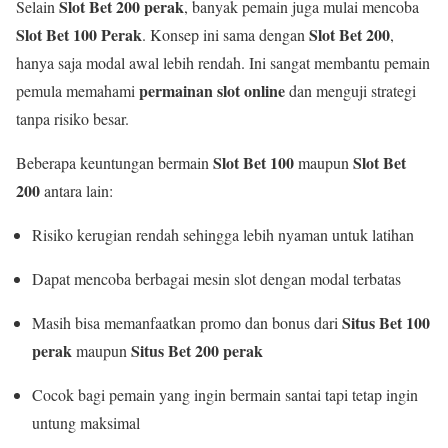
Slot Bet 200 perak
Selain
, banyak pemain juga mulai mencoba
Slot Bet 100 Perak
Slot Bet 200
. Konsep ini sama dengan
,
hanya saja modal awal lebih rendah. Ini sangat membantu pemain
permainan slot online
pemula memahami
dan menguji strategi
tanpa risiko besar.
Slot Bet 100
Slot Bet
Beberapa keuntungan bermain
maupun
200
antara lain:
Risiko kerugian rendah sehingga lebih nyaman untuk latihan
Dapat mencoba berbagai mesin slot dengan modal terbatas
Situs Bet 100
Masih bisa memanfaatkan promo dan bonus dari
perak
Situs Bet 200 perak
maupun
Cocok bagi pemain yang ingin bermain santai tapi tetap ingin
untung maksimal