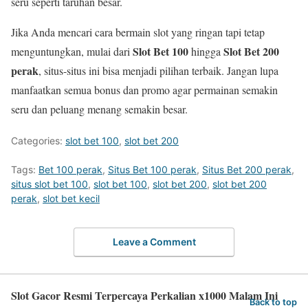
seru seperti taruhan besar.
Jika Anda mencari cara bermain slot yang ringan tapi tetap
Slot Bet 100
Slot Bet 200
menguntungkan, mulai dari
hingga
perak
, situs-situs ini bisa menjadi pilihan terbaik. Jangan lupa
manfaatkan semua bonus dan promo agar permainan semakin
seru dan peluang menang semakin besar.
Categories:
slot bet 100
,
slot bet 200
Tags:
Bet 100 perak
,
Situs Bet 100 perak
,
Situs Bet 200 perak
,
situs slot bet 100
,
slot bet 100
,
slot bet 200
,
slot bet 200
perak
,
slot bet kecil
Leave a Comment
Slot Gacor Resmi Terpercaya Perkalian x1000 Malam Ini
Back to top