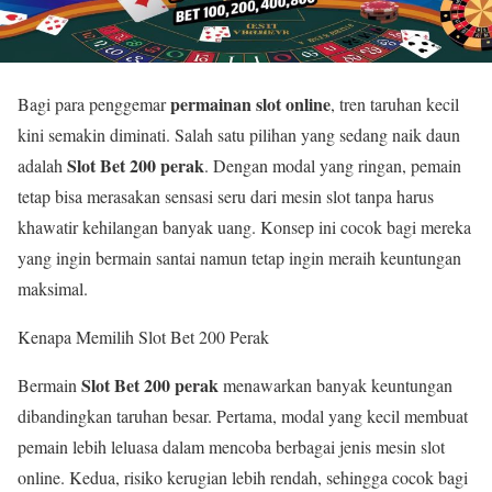
permainan slot online
Bagi para penggemar
, tren taruhan kecil
kini semakin diminati. Salah satu pilihan yang sedang naik daun
Slot Bet 200 perak
adalah
. Dengan modal yang ringan, pemain
tetap bisa merasakan sensasi seru dari mesin slot tanpa harus
khawatir kehilangan banyak uang. Konsep ini cocok bagi mereka
yang ingin bermain santai namun tetap ingin meraih keuntungan
maksimal.
Kenapa Memilih Slot Bet 200 Perak
Slot Bet 200 perak
Bermain
menawarkan banyak keuntungan
dibandingkan taruhan besar. Pertama, modal yang kecil membuat
pemain lebih leluasa dalam mencoba berbagai jenis mesin slot
online. Kedua, risiko kerugian lebih rendah, sehingga cocok bagi