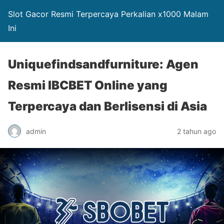
Slot Gacor Resmi Terpercaya Perkalian x1000 Malam
Ini
Uniquefindsandfurniture: Agen
Resmi IBCBET Online yang
Terpercaya dan Berlisensi di Asia
admin
2 tahun ago