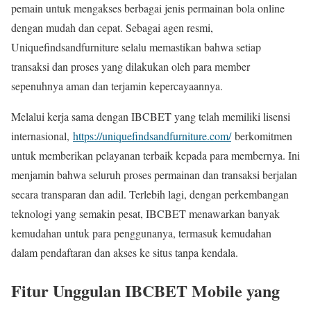
pemain untuk mengakses berbagai jenis permainan bola online
dengan mudah dan cepat. Sebagai agen resmi,
Uniquefindsandfurniture selalu memastikan bahwa setiap
transaksi dan proses yang dilakukan oleh para member
sepenuhnya aman dan terjamin kepercayaannya.
Melalui kerja sama dengan IBCBET yang telah memiliki lisensi
internasional,
https://uniquefindsandfurniture.com/
berkomitmen
untuk memberikan pelayanan terbaik kepada para membernya. Ini
menjamin bahwa seluruh proses permainan dan transaksi berjalan
secara transparan dan adil. Terlebih lagi, dengan perkembangan
teknologi yang semakin pesat, IBCBET menawarkan banyak
kemudahan untuk para penggunanya, termasuk kemudahan
dalam pendaftaran dan akses ke situs tanpa kendala.
Fitur Unggulan IBCBET Mobile yang