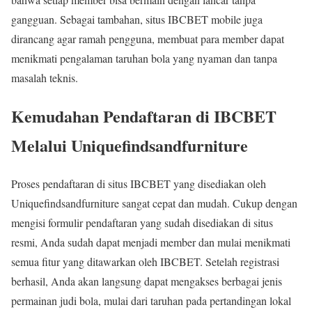
gangguan. Sebagai tambahan, situs IBCBET mobile juga
dirancang agar ramah pengguna, membuat para member dapat
menikmati pengalaman taruhan bola yang nyaman dan tanpa
masalah teknis.
Kemudahan Pendaftaran di IBCBET
Melalui Uniquefindsandfurniture
Proses pendaftaran di situs IBCBET yang disediakan oleh
Uniquefindsandfurniture sangat cepat dan mudah. Cukup dengan
mengisi formulir pendaftaran yang sudah disediakan di situs
resmi, Anda sudah dapat menjadi member dan mulai menikmati
semua fitur yang ditawarkan oleh IBCBET. Setelah registrasi
berhasil, Anda akan langsung dapat mengakses berbagai jenis
permainan judi bola, mulai dari taruhan pada pertandingan lokal