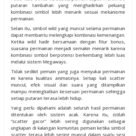
putaran tambahan yang menghadirkan peluang
kombinasi simbol lebih menarik sesuai mekanisme
permainan.
Selain itu, simbol wild yang muncul selama permainan
dapat membantu melengkapi kombinasi kemenangan.
Ketika wild hadir bersamaan dengan fitur bonus,
suasana permainan menjadi semakin menarik karena
kombinasi simbol berpotensi berkembang lebih luas
melalui sistem Megaways.
Tidak sedikit pemain yang juga menyukai permainan
ini karena kualitas animasinya. Setiap kali scatter
muncul, efek visual dan suara yang ditampilkan
mampu meningkatkan keseruan permainan sehingga
setiap putaran terasa lebih hidup.
Yang perlu dipahami adalah seluruh hasil permainan
ditentukan oleh sistem acak. Karena itu, istilah
“scatter gacor” lebih sering digunakan sebagai
ungkapan di kalangan komunitas pemain ketika simbol
scatter terasa lebih sering muncul dalam suatu sesi