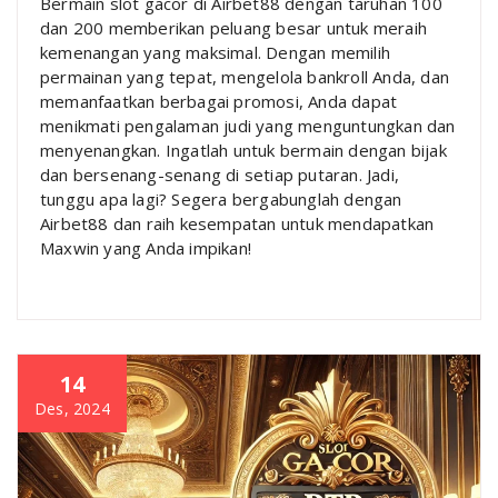
Bermain slot gacor di Airbet88 dengan taruhan 100
dan 200 memberikan peluang besar untuk meraih
kemenangan yang maksimal. Dengan memilih
permainan yang tepat, mengelola bankroll Anda, dan
memanfaatkan berbagai promosi, Anda dapat
menikmati pengalaman judi yang menguntungkan dan
menyenangkan. Ingatlah untuk bermain dengan bijak
dan bersenang-senang di setiap putaran. Jadi,
tunggu apa lagi? Segera bergabunglah dengan
Airbet88 dan raih kesempatan untuk mendapatkan
Maxwin yang Anda impikan!
14
Des, 2024