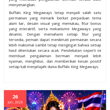
menyenangkan.
Buffalo King Megaways tetap menjadi salah satu
permainan yang menarik berkat perpaduan tema
alam liar, desain visual yang memukau, fitur bonus
yang interaktif, serta mekanisme Megaways yang
dinamis. Dengan memahami setiap fitur yang
tersedia, pemain dapat menikmati permainan secara
lebih maksimal sambil tetap mengingat bahwa setiap
hasil ditentukan secara acak. Pendekatan seperti ini
membuat pengalaman bermain menjadi lebih
nyaman, menghibur, dan memberikan kesan positif
setiap kali menjelajahi dunia Buffalo King Megaways.
26
Jun, 2026