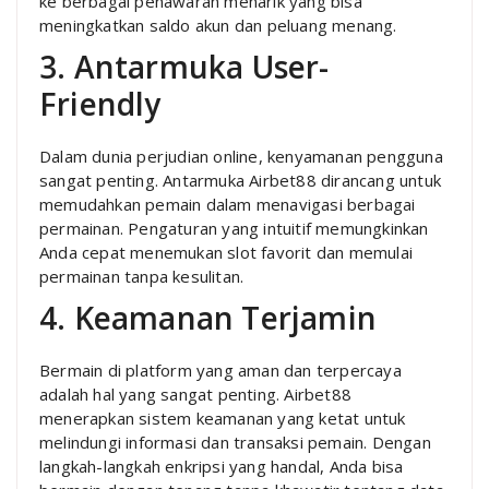
ke berbagai penawaran menarik yang bisa
meningkatkan saldo akun dan peluang menang.
3. Antarmuka User-
Friendly
Dalam dunia perjudian online, kenyamanan pengguna
sangat penting. Antarmuka Airbet88 dirancang untuk
memudahkan pemain dalam menavigasi berbagai
permainan. Pengaturan yang intuitif memungkinkan
Anda cepat menemukan slot favorit dan memulai
permainan tanpa kesulitan.
4. Keamanan Terjamin
Bermain di platform yang aman dan terpercaya
adalah hal yang sangat penting. Airbet88
menerapkan sistem keamanan yang ketat untuk
melindungi informasi dan transaksi pemain. Dengan
langkah-langkah enkripsi yang handal, Anda bisa