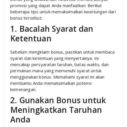
promosi yang dapat Anda manfaatkan. Berikut
beberapa tips untuk memaksimalkan keuntungan dari
bonus tersebut:
1. Bacalah Syarat dan
Ketentuan
Sebelum mengklaim bonus, pastikan untuk membaca
syarat dan ketentuan yang menyertainya. Ini
mencakup persyaratan taruhan, batas waktu, dan
permainan mana yang memenuhi syarat untuk
menggunakan bonus. Memahami syarat ini akan
membantu Anda memaksimalkan potensi
kemenangan.
2. Gunakan Bonus untuk
Meningkatkan Taruhan
Anda