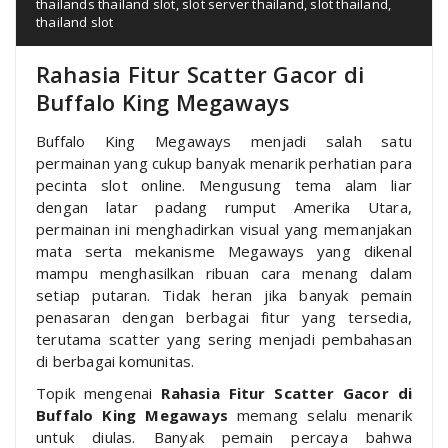
thailands thailand slot
,
slot server thailand
,
slot thailand
,
thailand slot
Rahasia Fitur Scatter Gacor di
Buffalo King Megaways
Buffalo King Megaways menjadi salah satu
permainan yang cukup banyak menarik perhatian para
pecinta slot online. Mengusung tema alam liar
dengan latar padang rumput Amerika Utara,
permainan ini menghadirkan visual yang memanjakan
mata serta mekanisme Megaways yang dikenal
mampu menghasilkan ribuan cara menang dalam
setiap putaran. Tidak heran jika banyak pemain
penasaran dengan berbagai fitur yang tersedia,
terutama scatter yang sering menjadi pembahasan
di berbagai komunitas.
Topik mengenai
Rahasia Fitur Scatter Gacor di
Buffalo King Megaways
memang selalu menarik
untuk diulas. Banyak pemain percaya bahwa