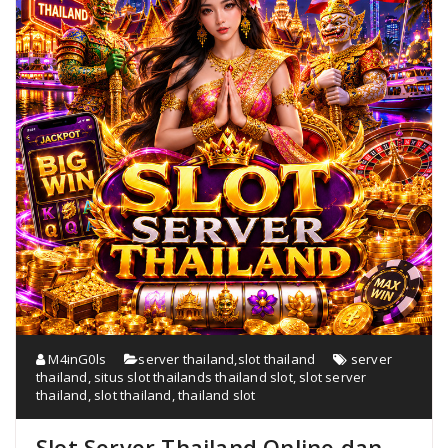
M4inG0ls
server thailand
,
slot thailand
server
thailand
,
situs slot thailands thailand slot
,
slot server
thailand
,
slot thailand
,
thailand slot
Slot Server Thailand Online dan