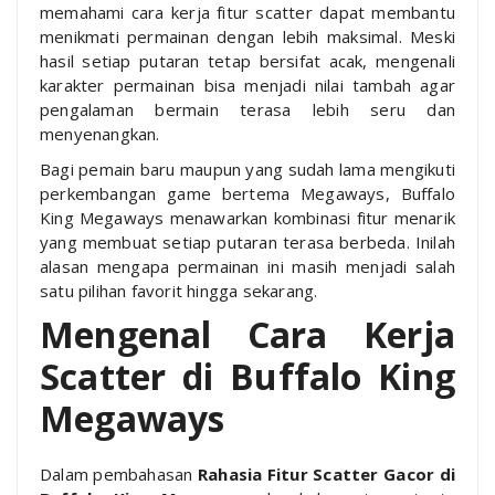
memahami cara kerja fitur scatter dapat membantu
menikmati permainan dengan lebih maksimal. Meski
hasil setiap putaran tetap bersifat acak, mengenali
karakter permainan bisa menjadi nilai tambah agar
pengalaman bermain terasa lebih seru dan
menyenangkan.
Bagi pemain baru maupun yang sudah lama mengikuti
perkembangan game bertema Megaways, Buffalo
King Megaways menawarkan kombinasi fitur menarik
yang membuat setiap putaran terasa berbeda. Inilah
alasan mengapa permainan ini masih menjadi salah
satu pilihan favorit hingga sekarang.
Mengenal Cara Kerja
Scatter di Buffalo King
Megaways
Dalam pembahasan
Rahasia Fitur Scatter Gacor di