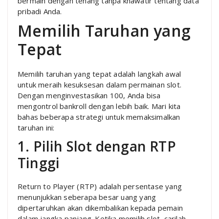
bermain dengan tenang tanpa khawatir tentang data
pribadi Anda.
Memilih Taruhan yang
Tepat
Memilih taruhan yang tepat adalah langkah awal
untuk meraih kesuksesan dalam permainan slot.
Dengan menginvestasikan 100, Anda bisa
mengontrol bankroll dengan lebih baik. Mari kita
bahas beberapa strategi untuk memaksimalkan
taruhan ini:
1. Pilih Slot dengan RTP
Tinggi
Return to Player (RTP) adalah persentase yang
menunjukkan seberapa besar uang yang
dipertaruhkan akan dikembalikan kepada pemain
dalam jangka panjang. Ketika memilih slot, carilah