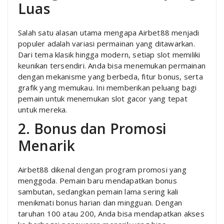
Luas
Salah satu alasan utama mengapa Airbet88 menjadi
populer adalah variasi permainan yang ditawarkan.
Dari tema klasik hingga modern, setiap slot memiliki
keunikan tersendiri. Anda bisa menemukan permainan
dengan mekanisme yang berbeda, fitur bonus, serta
grafik yang memukau. Ini memberikan peluang bagi
pemain untuk menemukan slot gacor yang tepat
untuk mereka.
2. Bonus dan Promosi
Menarik
Airbet88 dikenal dengan program promosi yang
menggoda. Pemain baru mendapatkan bonus
sambutan, sedangkan pemain lama sering kali
menikmati bonus harian dan mingguan. Dengan
taruhan 100 atau 200, Anda bisa mendapatkan akses