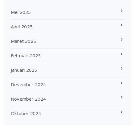
Mei 2025
April 2025
Maret 2025
Februari 2025
Januari 2025
Desember 2024
November 2024
Oktober 2024