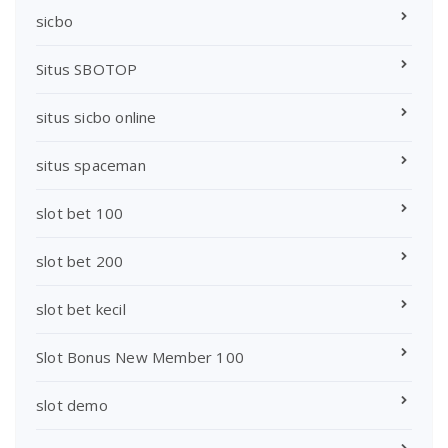
sicbo
Situs SBOTOP
situs sicbo online
situs spaceman
slot bet 100
slot bet 200
slot bet kecil
Slot Bonus New Member 100
slot demo