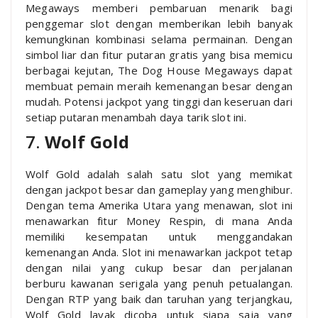
Megaways memberi pembaruan menarik bagi
penggemar slot dengan memberikan lebih banyak
kemungkinan kombinasi selama permainan. Dengan
simbol liar dan fitur putaran gratis yang bisa memicu
berbagai kejutan, The Dog House Megaways dapat
membuat pemain meraih kemenangan besar dengan
mudah. Potensi jackpot yang tinggi dan keseruan dari
setiap putaran menambah daya tarik slot ini.
7.
Wolf Gold
Wolf Gold adalah salah satu slot yang memikat
dengan jackpot besar dan gameplay yang menghibur.
Dengan tema Amerika Utara yang menawan, slot ini
menawarkan fitur Money Respin, di mana Anda
memiliki kesempatan untuk menggandakan
kemenangan Anda. Slot ini menawarkan jackpot tetap
dengan nilai yang cukup besar dan perjalanan
berburu kawanan serigala yang penuh petualangan.
Dengan RTP yang baik dan taruhan yang terjangkau,
Wolf Gold layak dicoba untuk siapa saja yang