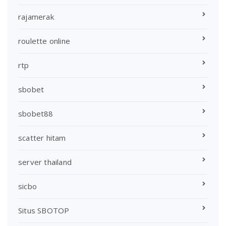
rajamerak
roulette online
rtp
sbobet
sbobet88
scatter hitam
server thailand
sicbo
Situs SBOTOP