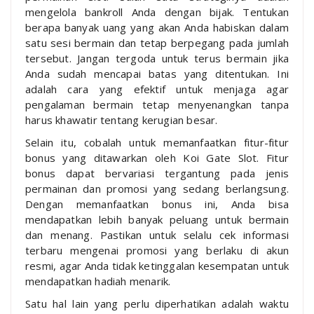
mengelola bankroll Anda dengan bijak. Tentukan
berapa banyak uang yang akan Anda habiskan dalam
satu sesi bermain dan tetap berpegang pada jumlah
tersebut. Jangan tergoda untuk terus bermain jika
Anda sudah mencapai batas yang ditentukan. Ini
adalah cara yang efektif untuk menjaga agar
pengalaman bermain tetap menyenangkan tanpa
harus khawatir tentang kerugian besar.
Selain itu, cobalah untuk memanfaatkan fitur-fitur
bonus yang ditawarkan oleh Koi Gate Slot. Fitur
bonus dapat bervariasi tergantung pada jenis
permainan dan promosi yang sedang berlangsung.
Dengan memanfaatkan bonus ini, Anda bisa
mendapatkan lebih banyak peluang untuk bermain
dan menang. Pastikan untuk selalu cek informasi
terbaru mengenai promosi yang berlaku di akun
resmi, agar Anda tidak ketinggalan kesempatan untuk
mendapatkan hadiah menarik.
Satu hal lain yang perlu diperhatikan adalah waktu