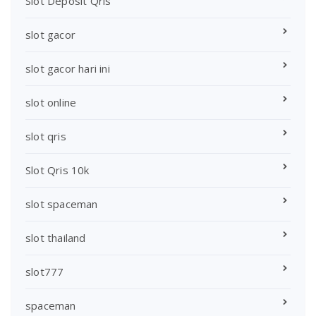
Slot Deposit Qris
slot gacor
slot gacor hari ini
slot online
slot qris
Slot Qris 10k
slot spaceman
slot thailand
slot777
spaceman