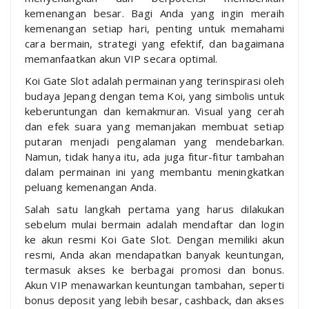
kemenangan besar. Bagi Anda yang ingin meraih
kemenangan setiap hari, penting untuk memahami
cara bermain, strategi yang efektif, dan bagaimana
memanfaatkan akun VIP secara optimal.
Koi Gate Slot adalah permainan yang terinspirasi oleh
budaya Jepang dengan tema Koi, yang simbolis untuk
keberuntungan dan kemakmuran. Visual yang cerah
dan efek suara yang memanjakan membuat setiap
putaran menjadi pengalaman yang mendebarkan.
Namun, tidak hanya itu, ada juga fitur-fitur tambahan
dalam permainan ini yang membantu meningkatkan
peluang kemenangan Anda.
Salah satu langkah pertama yang harus dilakukan
sebelum mulai bermain adalah mendaftar dan login
ke akun resmi Koi Gate Slot. Dengan memiliki akun
resmi, Anda akan mendapatkan banyak keuntungan,
termasuk akses ke berbagai promosi dan bonus.
Akun VIP menawarkan keuntungan tambahan, seperti
bonus deposit yang lebih besar, cashback, dan akses