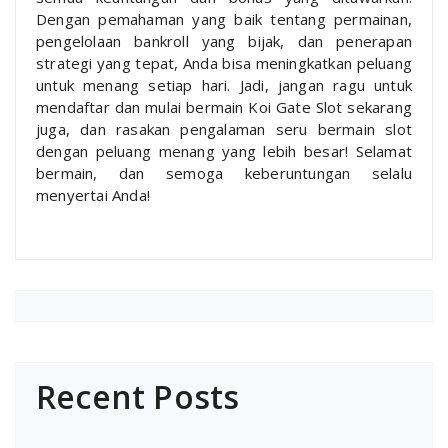
Dengan pemahaman yang baik tentang permainan,
pengelolaan bankroll yang bijak, dan penerapan
strategi yang tepat, Anda bisa meningkatkan peluang
untuk menang setiap hari. Jadi, jangan ragu untuk
mendaftar dan mulai bermain Koi Gate Slot sekarang
juga, dan rasakan pengalaman seru bermain slot
dengan peluang menang yang lebih besar! Selamat
bermain, dan semoga keberuntungan selalu
menyertai Anda!
Recent Posts