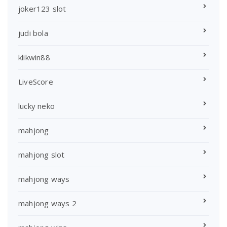
joker123 slot
judi bola
klikwin88
LiveScore
lucky neko
mahjong
mahjong slot
mahjong ways
mahjong ways 2