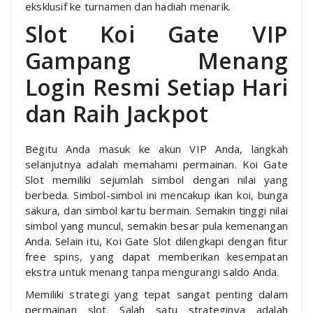
eksklusif ke turnamen dan hadiah menarik.
Slot Koi Gate VIP
Gampang Menang
Login Resmi Setiap Hari
dan Raih Jackpot
Begitu Anda masuk ke akun VIP Anda, langkah
selanjutnya adalah memahami permainan. Koi Gate
Slot memiliki sejumlah simbol dengan nilai yang
berbeda. Simbol-simbol ini mencakup ikan koi, bunga
sakura, dan simbol kartu bermain. Semakin tinggi nilai
simbol yang muncul, semakin besar pula kemenangan
Anda. Selain itu, Koi Gate Slot dilengkapi dengan fitur
free spins, yang dapat memberikan kesempatan
ekstra untuk menang tanpa mengurangi saldo Anda.
Memiliki strategi yang tepat sangat penting dalam
permainan slot. Salah satu strateginya adalah