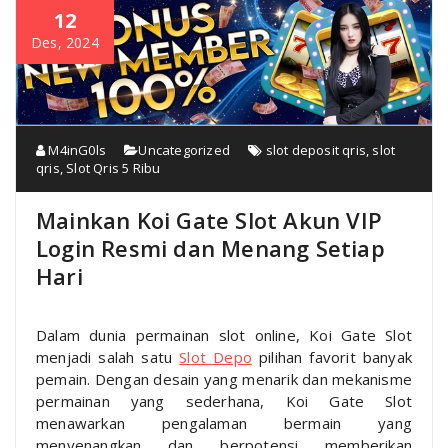
12
Des, 2024
M4inG0ls
Uncategorized
slot deposit qris
,
slot
qris
,
Slot Qris 5 Ribu
Mainkan Koi Gate Slot Akun VIP
Login Resmi dan Menang Setiap
Hari
Dalam dunia permainan slot online, Koi Gate Slot
menjadi salah satu
Slot Depo
pilihan favorit banyak
pemain. Dengan desain yang menarik dan mekanisme
permainan yang sederhana, Koi Gate Slot
menawarkan pengalaman bermain yang
menyenangkan dan berpotensi memberikan