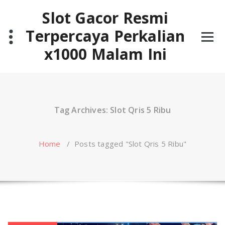
Skip
Slot Gacor Resmi
to
content
Terpercaya Perkalian
x1000 Malam Ini
Tag Archives: Slot Qris 5 Ribu
Home
/
Posts tagged "Slot Qris 5 Ribu"