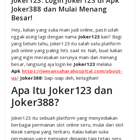
Joker123: Login Joker123 di Apk
Joker388 dan Mulai Menang
Besar!
Hey, kalian yang suka main judi online, pasti udah
nggak asing lagi dengan nama
Joker123
kan? Bagi
yang belum tahu, Joker123 itu salah satu platform
judi online yang paling hits saat ini. Nah, buat kalian
yang ingin merasakan serunya main dan menang
besar, langsung aja login ke
Joker123
melalui
Apk
https://jeevansaharahospital.com/about-
us/
Joker388
! Siap-siap deh, ketagihan!
Apa Itu Joker123 dan
Joker388?
Joker123 itu sebuah platform yang menyediakan
berbagai permainan slot online seru, mulai dari slot
klasik sampai yang terbaru. Kalau kalian suka
permainan yang gampang dimainin tapi tetap seru