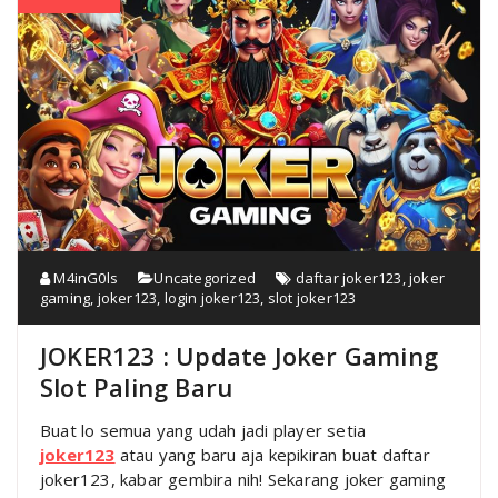
M4inG0ls
Uncategorized
daftar joker123
,
joker
gaming
,
joker123
,
login joker123
,
slot joker123
JOKER123 : Update Joker Gaming
Slot Paling Baru
Buat lo semua yang udah jadi player setia
joker123
atau yang baru aja kepikiran buat daftar
joker123, kabar gembira nih! Sekarang joker gaming