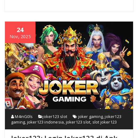
24
Nov, 2025
M4inG0ls
joker123 slot
joker gaming
,
joker123
gaming
,
joker123 indonesia
,
joker123 slot
,
slot joker123