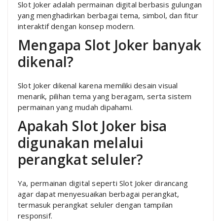
Slot Joker adalah permainan digital berbasis gulungan
yang menghadirkan berbagai tema, simbol, dan fitur
interaktif dengan konsep modern.
Mengapa Slot Joker banyak
dikenal?
Slot Joker dikenal karena memiliki desain visual
menarik, pilihan tema yang beragam, serta sistem
permainan yang mudah dipahami.
Apakah Slot Joker bisa
digunakan melalui
perangkat seluler?
Ya, permainan digital seperti Slot Joker dirancang
agar dapat menyesuaikan berbagai perangkat,
termasuk perangkat seluler dengan tampilan
responsif.