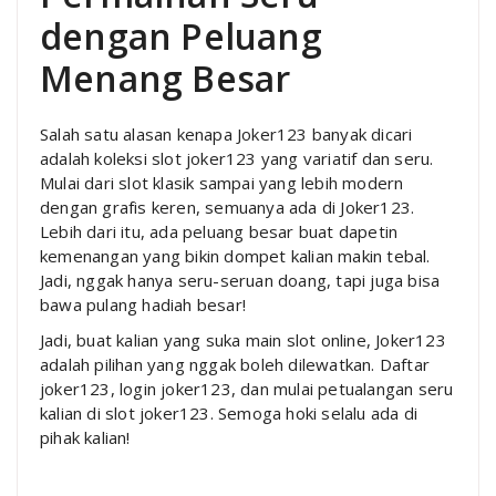
dengan Peluang
Menang Besar
Salah satu alasan kenapa Joker123 banyak dicari
adalah koleksi slot joker123 yang variatif dan seru.
Mulai dari slot klasik sampai yang lebih modern
dengan grafis keren, semuanya ada di Joker123.
Lebih dari itu, ada peluang besar buat dapetin
kemenangan yang bikin dompet kalian makin tebal.
Jadi, nggak hanya seru-seruan doang, tapi juga bisa
bawa pulang hadiah besar!
Jadi, buat kalian yang suka main slot online, Joker123
adalah pilihan yang nggak boleh dilewatkan. Daftar
joker123, login joker123, dan mulai petualangan seru
kalian di slot joker123. Semoga hoki selalu ada di
pihak kalian!