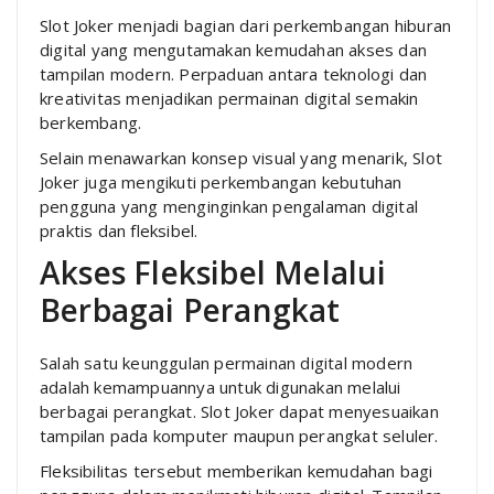
Slot Joker menjadi bagian dari perkembangan hiburan
digital yang mengutamakan kemudahan akses dan
tampilan modern. Perpaduan antara teknologi dan
kreativitas menjadikan permainan digital semakin
berkembang.
Selain menawarkan konsep visual yang menarik, Slot
Joker juga mengikuti perkembangan kebutuhan
pengguna yang menginginkan pengalaman digital
praktis dan fleksibel.
Akses Fleksibel Melalui
Berbagai Perangkat
Salah satu keunggulan permainan digital modern
adalah kemampuannya untuk digunakan melalui
berbagai perangkat. Slot Joker dapat menyesuaikan
tampilan pada komputer maupun perangkat seluler.
Fleksibilitas tersebut memberikan kemudahan bagi