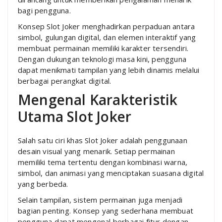
bagi pengguna.
Konsep Slot Joker menghadirkan perpaduan antara
simbol, gulungan digital, dan elemen interaktif yang
membuat permainan memiliki karakter tersendiri.
Dengan dukungan teknologi masa kini, pengguna
dapat menikmati tampilan yang lebih dinamis melalui
berbagai perangkat digital.
Mengenal Karakteristik
Utama Slot Joker
Salah satu ciri khas Slot Joker adalah penggunaan
desain visual yang menarik. Setiap permainan
memiliki tema tertentu dengan kombinasi warna,
simbol, dan animasi yang menciptakan suasana digital
yang berbeda.
Selain tampilan, sistem permainan juga menjadi
bagian penting. Konsep yang sederhana membuat
pengguna dapat mengenal berbagai fitur dengan