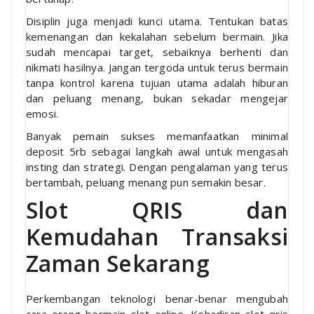
Disiplin juga menjadi kunci utama. Tentukan batas
kemenangan dan kekalahan sebelum bermain. Jika
sudah mencapai target, sebaiknya berhenti dan
nikmati hasilnya. Jangan tergoda untuk terus bermain
tanpa kontrol karena tujuan utama adalah hiburan
dan peluang menang, bukan sekadar mengejar
emosi.
Banyak pemain sukses memanfaatkan minimal
deposit 5rb sebagai langkah awal untuk mengasah
insting dan strategi. Dengan pengalaman yang terus
bertambah, peluang menang pun semakin besar.
Slot QRIS dan
Kemudahan Transaksi
Zaman Sekarang
Perkembangan teknologi benar-benar mengubah
cara orang bermain slot online. Kehadiran slot qris