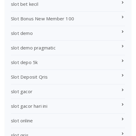
slot bet kecil
Slot Bonus New Member 100
slot demo
slot demo pragmatic
slot depo 5k
Slot Deposit Qris
slot gacor
slot gacor hari ini
slot online
slot qris