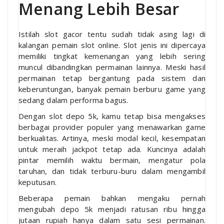
Menang Lebih Besar
Istilah slot gacor tentu sudah tidak asing lagi di
kalangan pemain slot online. Slot jenis ini dipercaya
memiliki tingkat kemenangan yang lebih sering
muncul dibandingkan permainan lainnya. Meski hasil
permainan tetap bergantung pada sistem dan
keberuntungan, banyak pemain berburu game yang
sedang dalam performa bagus.
Dengan slot depo 5k, kamu tetap bisa mengakses
berbagai provider populer yang menawarkan game
berkualitas. Artinya, meski modal kecil, kesempatan
untuk meraih jackpot tetap ada. Kuncinya adalah
pintar memilih waktu bermain, mengatur pola
taruhan, dan tidak terburu-buru dalam mengambil
keputusan.
Beberapa pemain bahkan mengaku pernah
mengubah depo 5k menjadi ratusan ribu hingga
jutaan rupiah hanya dalam satu sesi permainan.