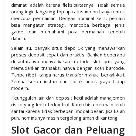
diminati adalah karena fleksibilitasnya. Tidak semua
orang ingin langsung top up ratusan ribu hanya untuk
mencoba permainan. Dengan nominal kecil, pemain
bisa mengatur strategi, mencoba berbagai jenis
game, dan memahami pola permainan terlebih
dahulu.
Selain itu, banyak situs depo 5k yang menawarkan
proses deposit cepat dan praktis. Bahkan beberapa
di antaranya menyediakan metode slot qris yang
memudahkan transaksi hanya dengan scan barcode.
Tanpa ribet, tanpa harus transfer manual berkali-kali.
Semua serba instan dan cocok untuk gaya hidup
modern.
Keunggulan lain dari deposit kecil adalah manajemen
risiko yang lebih terkontrol. Kamu bisa bermain lebih
santai karena tidak terbebani modal besar. Jika kalah
pun, nominalnya masih tergolong aman di kantong.
Slot Gacor dan Peluang