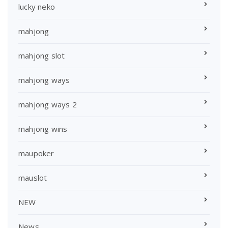
lucky neko
mahjong
mahjong slot
mahjong ways
mahjong ways 2
mahjong wins
maupoker
mauslot
NEW
News