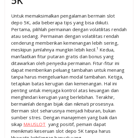
5K
Untuk memaksimalkan pengalaman bermain slot
depo 5K, ada beberapa tips yang bisa diikuti.
Pertama, pilihlah permainan dengan volatilitas rendah
atau sedang.
Permainan dengan volatilitas rendah
cenderung memberikan kemenangan lebih sering,
1
meskipun jumlahnya mungkin lebih kecil.
Kedua,
manfaatkan fitur putaran gratis dan bonus yang
ditawarkan oleh penyedia permainan. Fitur-fitur ini
dapat memberikan peluang tambahan untuk menang
tanpa harus mengeluarkan modal tambahan. Ketiga,
tetapkan batas kerugian dan kemenangan. Hal ini
penting untuk menjaga kontrol atas keuangan dan
menghindari kerugian yang berlebihan. Terakhir,
bermainlah dengan bijak dan nikmati prosesnya.
Bermain slot seharusnya menjadi hiburan, bukan
sumber stres. Dengan manajemen yang baik dan
sikap
MAUSLOT
yang positif, pemain dapat
menikmati keseruan slot depo 5K tanpa harus
khawatir kehilangan banyak uang.