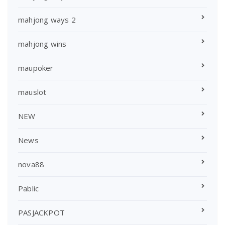
mahjong ways 2
mahjong wins
maupoker
mauslot
NEW
News
nova88
Pablic
PASJACKPOT