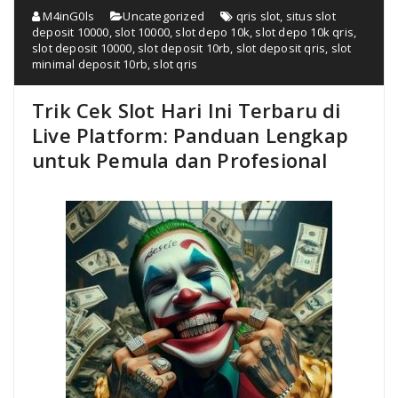
M4inG0ls
Uncategorized
qris slot
,
situs slot
deposit 10000
,
slot 10000
,
slot depo 10k
,
slot depo 10k qris
,
slot deposit 10000
,
slot deposit 10rb
,
slot deposit qris
,
slot
minimal deposit 10rb
,
slot qris
Trik Cek Slot Hari Ini Terbaru di
Live Platform: Panduan Lengkap
untuk Pemula dan Profesional