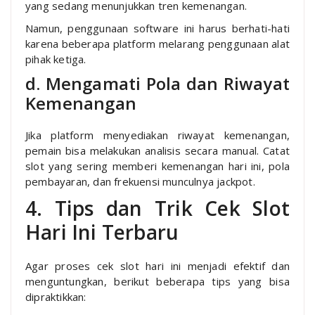
yang sedang menunjukkan tren kemenangan.
Namun, penggunaan software ini harus berhati-hati
karena beberapa platform melarang penggunaan alat
pihak ketiga.
d. Mengamati Pola dan Riwayat
Kemenangan
Jika platform menyediakan riwayat kemenangan,
pemain bisa melakukan analisis secara manual. Catat
slot yang sering memberi kemenangan hari ini, pola
pembayaran, dan frekuensi munculnya jackpot.
4. Tips dan Trik Cek Slot
Hari Ini Terbaru
Agar proses cek slot hari ini menjadi efektif dan
menguntungkan, berikut beberapa tips yang bisa
dipraktikkan: