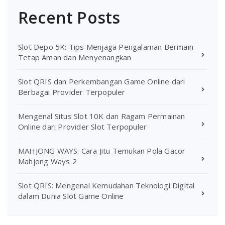
Recent Posts
Slot Depo 5K: Tips Menjaga Pengalaman Bermain
Tetap Aman dan Menyenangkan
Slot QRIS dan Perkembangan Game Online dari
Berbagai Provider Terpopuler
Mengenal Situs Slot 10K dan Ragam Permainan
Online dari Provider Slot Terpopuler
MAHJONG WAYS: Cara Jitu Temukan Pola Gacor
Mahjong Ways 2
Slot QRIS: Mengenal Kemudahan Teknologi Digital
dalam Dunia Slot Game Online