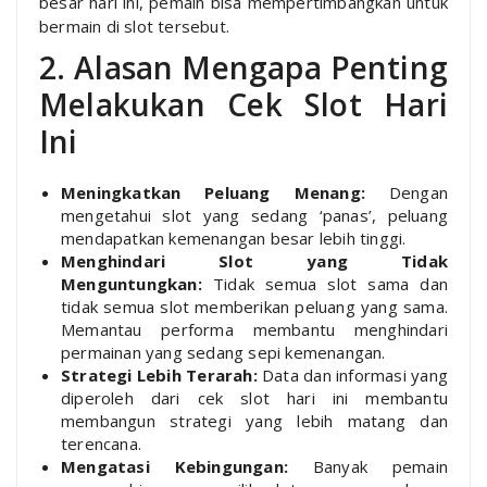
besar hari ini, pemain bisa mempertimbangkan untuk
bermain di slot tersebut.
2. Alasan Mengapa Penting
Melakukan Cek Slot Hari
Ini
Meningkatkan Peluang Menang:
Dengan
mengetahui slot yang sedang ‘panas’, peluang
mendapatkan kemenangan besar lebih tinggi.
Menghindari Slot yang Tidak
Menguntungkan:
Tidak semua slot sama dan
tidak semua slot memberikan peluang yang sama.
Memantau performa membantu menghindari
permainan yang sedang sepi kemenangan.
Strategi Lebih Terarah:
Data dan informasi yang
diperoleh dari cek slot hari ini membantu
membangun strategi yang lebih matang dan
terencana.
Mengatasi Kebingungan:
Banyak pemain