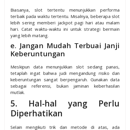
Biasanya, slot tertentu menunjukkan performa
terbaik pada waktu tertentu. Misalnya, beberapa slot
lebih sering memberi jackpot pagi hari atau malam
hari. Catat waktu-waktu ini untuk strategi bermain
yang lebih matang.
e. Jangan Mudah Terbuai Janji
Keberuntungan
Meskipun data menunjukkan slot sedang panas,
tetaplah ingat bahwa judi mengandung risiko dan
keberuntungan sangat berpengaruh. Gunakan data
sebagai referensi, bukan jaminan keberhasilan
mutlak.
5. Hal-hal yang Perlu
Diperhatikan
Selain mengikuti trik dan metode di atas, ada