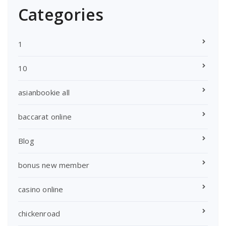
Categories
1
10
asianbookie all
baccarat online
Blog
bonus new member
casino online
chickenroad