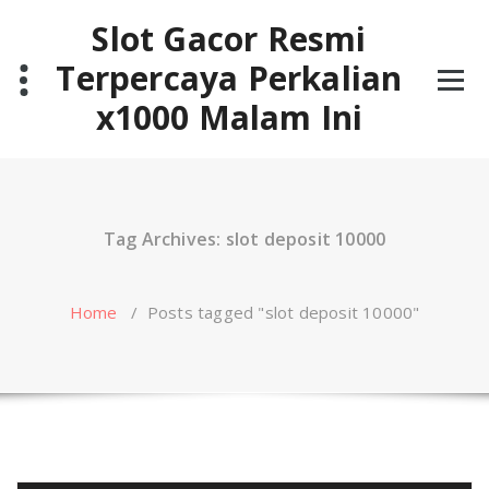
Skip
Slot Gacor Resmi
to
content
Terpercaya Perkalian
x1000 Malam Ini
Tag Archives: slot deposit 10000
Home
/
Posts tagged "slot deposit 10000"