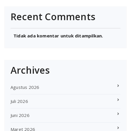
Recent Comments
Tidak ada komentar untuk ditampilkan.
Archives
Agustus 2026
Juli 2026
Juni 2026
Maret 2026