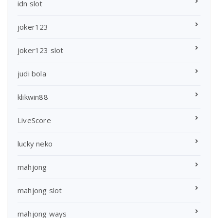
idn slot
joker123
joker123 slot
judi bola
klikwin88
LiveScore
lucky neko
mahjong
mahjong slot
mahjong ways