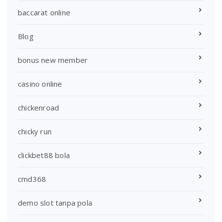
baccarat online
Blog
bonus new member
casino online
chickenroad
chicky run
clickbet88 bola
cmd368
demo slot tanpa pola