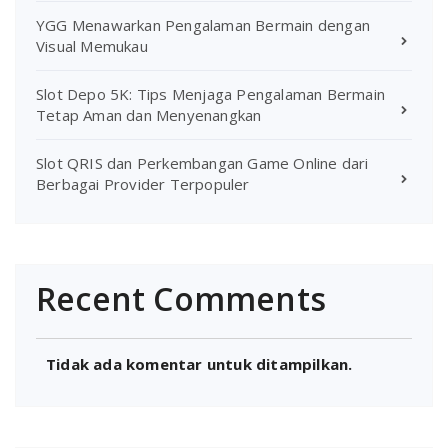
YGG Menawarkan Pengalaman Bermain dengan
Visual Memukau
Slot Depo 5K: Tips Menjaga Pengalaman Bermain
Tetap Aman dan Menyenangkan
Slot QRIS dan Perkembangan Game Online dari
Berbagai Provider Terpopuler
Recent Comments
Tidak ada komentar untuk ditampilkan.