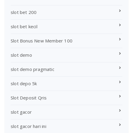
slot bet 200
slot bet kecil
Slot Bonus New Member 100
slot demo
slot demo pragmatic
slot depo 5k
Slot Deposit Qris
slot gacor
slot gacor hari ini