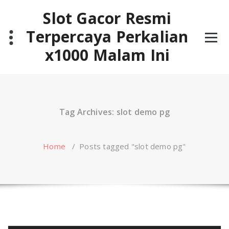
Skip
Slot Gacor Resmi
to
content
Terpercaya Perkalian
x1000 Malam Ini
Tag Archives: slot demo pg
Home
/
Posts tagged "slot demo pg"