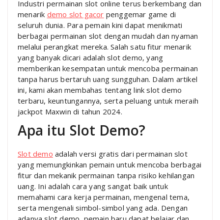
Industri permainan slot online terus berkembang dan
menarik
demo slot gacor
penggemar game di
seluruh dunia. Para pemain kini dapat menikmati
berbagai permainan slot dengan mudah dan nyaman
melalui perangkat mereka. Salah satu fitur menarik
yang banyak dicari adalah slot demo, yang
memberikan kesempatan untuk mencoba permainan
tanpa harus bertaruh uang sungguhan. Dalam artikel
ini, kami akan membahas tentang link slot demo
terbaru, keuntungannya, serta peluang untuk meraih
jackpot Maxwin di tahun 2024.
Apa itu Slot Demo?
Slot demo
adalah versi gratis dari permainan slot
yang memungkinkan pemain untuk mencoba berbagai
fitur dan mekanik permainan tanpa risiko kehilangan
uang. Ini adalah cara yang sangat baik untuk
memahami cara kerja permainan, mengenal tema,
serta mengenali simbol-simbol yang ada. Dengan
adanya slot demo, pemain baru dapat belajar dan