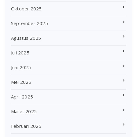
Oktober 2025
September 2025
Agustus 2025
Juli 2025
Juni 2025
Mei 2025
April 2025
Maret 2025
Februari 2025