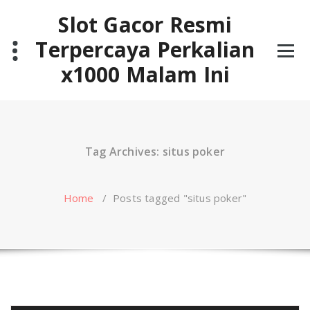
Skip
Slot Gacor Resmi
to
content
Terpercaya Perkalian
x1000 Malam Ini
Tag Archives: situs poker
Home
/
Posts tagged "situs poker"