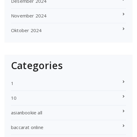
Desember 2024
November 2024
Oktober 2024
Categories
1
10
asianbookie all
baccarat online