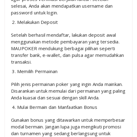
selesai, Anda akan mendapatkan username dan
password untuk login.
Melakukan Deposit
Setelah berhasil mendaftar, lakukan deposit awal
menggunakan metode pembayaran yang tersedia.
MAUPOKER mendukung berbagai pilihan seperti
transfer bank, e-wallet, dan pulsa agar memudahkan
transaksi.
Memilih Permainan
Pilih jenis permainan poker yang ingin Anda mainkan.
Disarankan untuk memulai dari permainan yang paling
Anda kuasai dan sesuai dengan skill Anda.
Mulai Bermain dan Manfaatkan Bonus
Gunakan bonus yang ditawarkan untuk memperbesar
modal bermain. Jangan lupa juga mengikuti promosi
dan turnamen yang sedang berlangsung untuk