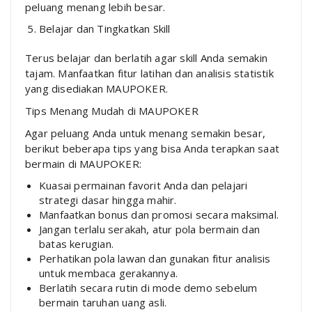
peluang menang lebih besar.
Belajar dan Tingkatkan Skill
Terus belajar dan berlatih agar skill Anda semakin
tajam. Manfaatkan fitur latihan dan analisis statistik
yang disediakan MAUPOKER.
Tips Menang Mudah di MAUPOKER
Agar peluang Anda untuk menang semakin besar,
berikut beberapa tips yang bisa Anda terapkan saat
bermain di MAUPOKER:
Kuasai permainan favorit Anda dan pelajari
strategi dasar hingga mahir.
Manfaatkan bonus dan promosi secara maksimal.
Jangan terlalu serakah, atur pola bermain dan
batas kerugian.
Perhatikan pola lawan dan gunakan fitur analisis
untuk membaca gerakannya.
Berlatih secara rutin di mode demo sebelum
bermain taruhan uang asli.