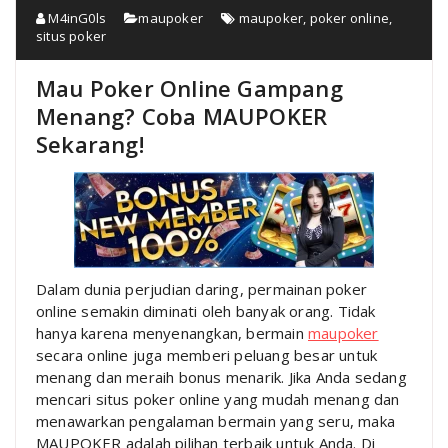
M4inG0ls
maupoker
maupoker
,
poker online
,
situs poker
Mau Poker Online Gampang
Menang? Coba MAUPOKER
Sekarang!
Dalam dunia perjudian daring, permainan poker
online semakin diminati oleh banyak orang. Tidak
hanya karena menyenangkan, bermain
maupoker
secara online juga memberi peluang besar untuk
menang dan meraih bonus menarik. Jika Anda sedang
mencari situs poker online yang mudah menang dan
menawarkan pengalaman bermain yang seru, maka
MAUPOKER adalah pilihan terbaik untuk Anda. Di