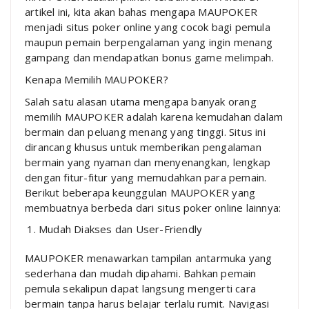
artikel ini, kita akan bahas mengapa MAUPOKER
menjadi situs poker online yang cocok bagi pemula
maupun pemain berpengalaman yang ingin menang
gampang dan mendapatkan bonus game melimpah.
Kenapa Memilih MAUPOKER?
Salah satu alasan utama mengapa banyak orang
memilih MAUPOKER adalah karena kemudahan dalam
bermain dan peluang menang yang tinggi. Situs ini
dirancang khusus untuk memberikan pengalaman
bermain yang nyaman dan menyenangkan, lengkap
dengan fitur-fitur yang memudahkan para pemain.
Berikut beberapa keunggulan MAUPOKER yang
membuatnya berbeda dari situs poker online lainnya:
Mudah Diakses dan User-Friendly
MAUPOKER menawarkan tampilan antarmuka yang
sederhana dan mudah dipahami. Bahkan pemain
pemula sekalipun dapat langsung mengerti cara
bermain tanpa harus belajar terlalu rumit. Navigasi