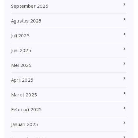
September 2025
Agustus 2025
Juli 2025
Juni 2025
Mei 2025
April 2025
Maret 2025
Februari 2025
Januari 2025