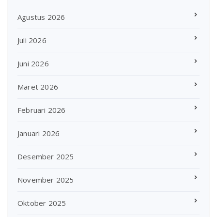
Agustus 2026
Juli 2026
Juni 2026
Maret 2026
Februari 2026
Januari 2026
Desember 2025
November 2025
Oktober 2025