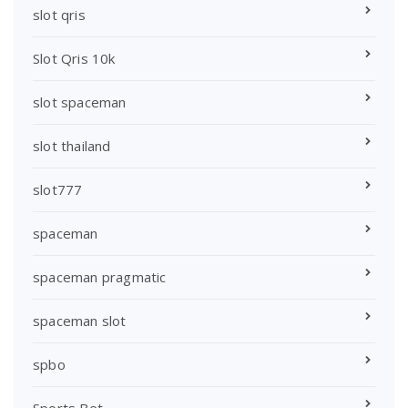
slot qris
Slot Qris 10k
slot spaceman
slot thailand
slot777
spaceman
spaceman pragmatic
spaceman slot
spbo
Sports Bet