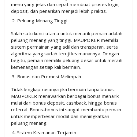
menu yang jelas dan cepat membuat proses login,
deposit, dan penarikan menjadi lebih praktis.
Peluang Menang Tinggi
Salah satu kunci utama untuk menarik pemain adalah
peluang menang yang tinggi. MAUPOKER memiliki
sistem permainan yang adil dan transparan, serta
algoritma yang sudah teruji keamanannya. Dengan
begitu, pemain memiliki peluang besar untuk meraih
kemenangan setiap kali bermain.
Bonus dan Promosi Melimpah
Tidak lengkap rasanya jika bermain tanpa bonus.
MAUPOKER menawarkan berbagai bonus menarik
mulai dari bonus deposit, cashback, hingga bonus
referral. Bonus-bonus ini sangat membantu pemain
untuk memperbesar modal dan meningkatkan
peluang menang.
Sistem Keamanan Terjamin