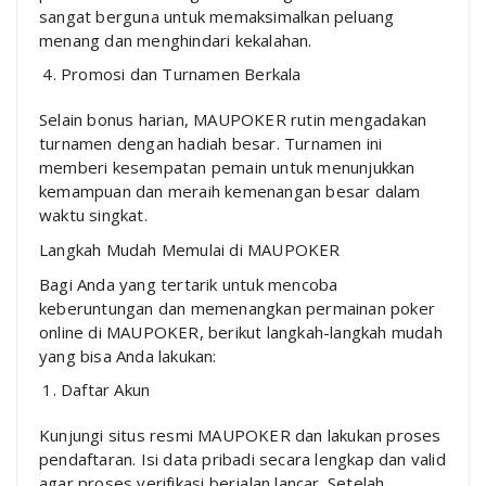
sangat berguna untuk memaksimalkan peluang
menang dan menghindari kekalahan.
Promosi dan Turnamen Berkala
Selain bonus harian, MAUPOKER rutin mengadakan
turnamen dengan hadiah besar. Turnamen ini
memberi kesempatan pemain untuk menunjukkan
kemampuan dan meraih kemenangan besar dalam
waktu singkat.
Langkah Mudah Memulai di MAUPOKER
Bagi Anda yang tertarik untuk mencoba
keberuntungan dan memenangkan permainan poker
online di MAUPOKER, berikut langkah-langkah mudah
yang bisa Anda lakukan:
Daftar Akun
Kunjungi situs resmi MAUPOKER dan lakukan proses
pendaftaran. Isi data pribadi secara lengkap dan valid
agar proses verifikasi berjalan lancar. Setelah