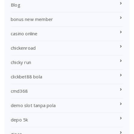
Blog
bonus new member
casino online
chickenroad
chicky run
clickbet88 bola
cmd368
demo slot tanpa pola
depo 5k
gioco