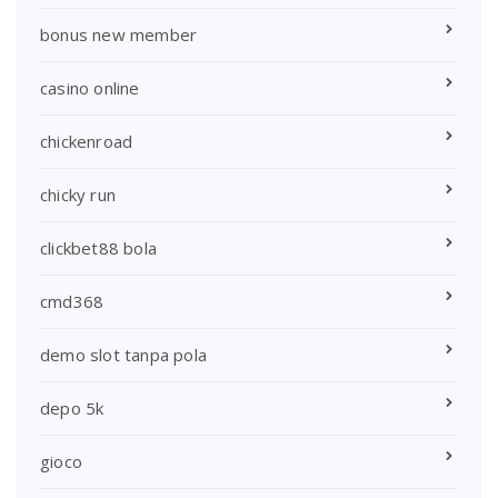
bonus new member
casino online
chickenroad
chicky run
clickbet88 bola
cmd368
demo slot tanpa pola
depo 5k
gioco