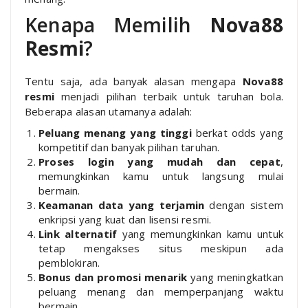
Kenapa Memilih
Nova88
Resmi
?
Tentu saja, ada banyak alasan mengapa
Nova88
resmi
menjadi pilihan terbaik untuk taruhan bola.
Beberapa alasan utamanya adalah:
Peluang menang yang tinggi
berkat odds yang
kompetitif dan banyak pilihan taruhan.
Proses login yang mudah dan cepat
,
memungkinkan kamu untuk langsung mulai
bermain.
Keamanan data yang terjamin
dengan sistem
enkripsi yang kuat dan lisensi resmi.
Link alternatif
yang memungkinkan kamu untuk
tetap mengakses situs meskipun ada
pemblokiran.
Bonus dan promosi menarik
yang meningkatkan
peluang menang dan memperpanjang waktu
bermain.