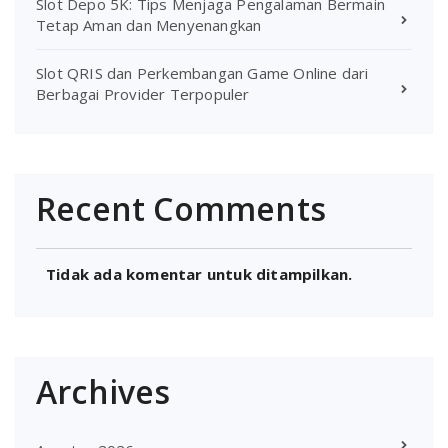
Slot Depo 5K: Tips Menjaga Pengalaman Bermain
Tetap Aman dan Menyenangkan
Slot QRIS dan Perkembangan Game Online dari
Berbagai Provider Terpopuler
Recent Comments
Tidak ada komentar untuk ditampilkan.
Archives