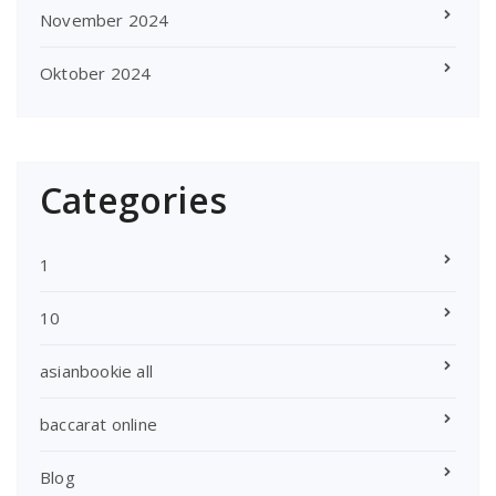
November 2024
Oktober 2024
Categories
1
10
asianbookie all
baccarat online
Blog