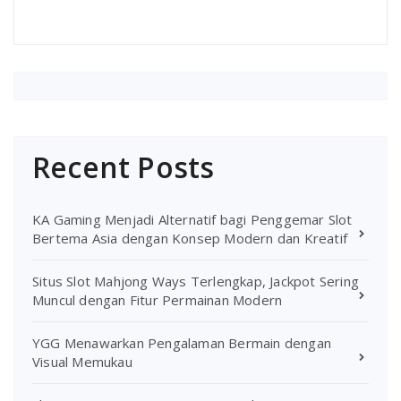
Recent Posts
KA Gaming Menjadi Alternatif bagi Penggemar Slot
Bertema Asia dengan Konsep Modern dan Kreatif
Situs Slot Mahjong Ways Terlengkap, Jackpot Sering
Muncul dengan Fitur Permainan Modern
YGG Menawarkan Pengalaman Bermain dengan
Visual Memukau