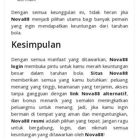
Dengan semua keunggulan ini, tidak heran jika
Nova88
menjadi pilihan utama bagi banyak pemain
yang ingin mendapatkan keuntungan dari taruhan
bola.
Kesimpulan
Dengan semua manfaat yang ditawarkan,
Nova88
login
membuka pintu untuk kamu meraih keuntungan
besar dalam taruhan bola.
Situs Nova88
memberikan semua yang kamu butuhkan: peluang
menang yang tinggi, keamanan yang terjamin, akses
tanpa gangguan dengan
link Nova88 alternatif
,
dan bonus menarik yang semakin meningkatkan
peluangmu untuk menang. Jadi, jika kamu ingin
bermain di tempat yang aman dan menguntungkan,
Nova88 resmi
adalah pilihan yang tepat. Jangan ragu
untuk bergabung, login, dan nikmati semua
keuntungan yang ditawarkan oleh
Nova88
!