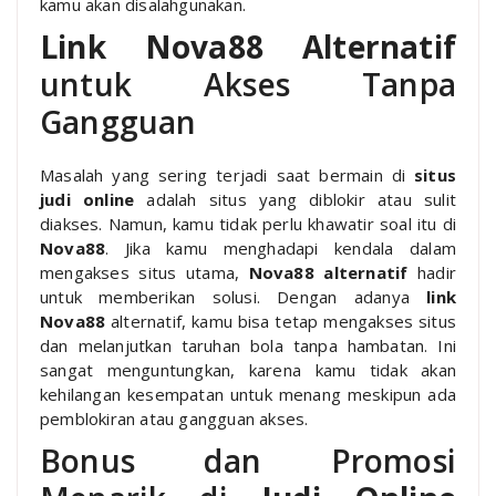
kamu akan disalahgunakan.
Link Nova88 Alternatif
untuk Akses Tanpa
Gangguan
Masalah yang sering terjadi saat bermain di
situs
judi online
adalah situs yang diblokir atau sulit
diakses. Namun, kamu tidak perlu khawatir soal itu di
Nova88
. Jika kamu menghadapi kendala dalam
mengakses situs utama,
Nova88 alternatif
hadir
untuk memberikan solusi. Dengan adanya
link
Nova88
alternatif, kamu bisa tetap mengakses situs
dan melanjutkan taruhan bola tanpa hambatan. Ini
sangat menguntungkan, karena kamu tidak akan
kehilangan kesempatan untuk menang meskipun ada
pemblokiran atau gangguan akses.
Bonus dan Promosi