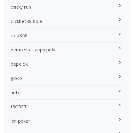
chicky run
clickbet88 bola
cmd368
demo slot tanpa pola
depo 5k
gioco
hotel
IBCBET
idn poker