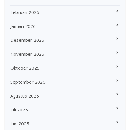
Februari 2026
Januari 2026
Desember 2025
November 2025
Oktober 2025
September 2025
Agustus 2025
Juli 2025
Juni 2025