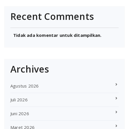
Recent Comments
Tidak ada komentar untuk ditampilkan.
Archives
Agustus 2026
Juli 2026
Juni 2026
Maret 2026