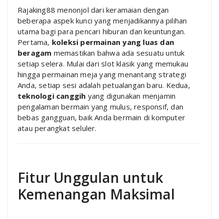
Rajaking88 menonjol dari keramaian dengan
beberapa aspek kunci yang menjadikannya pilihan
utama bagi para pencari hiburan dan keuntungan.
Pertama,
koleksi permainan yang luas dan
beragam
memastikan bahwa ada sesuatu untuk
setiap selera. Mulai dari slot klasik yang memukau
hingga permainan meja yang menantang strategi
Anda, setiap sesi adalah petualangan baru. Kedua,
teknologi canggih
yang digunakan menjamin
pengalaman bermain yang mulus, responsif, dan
bebas gangguan, baik Anda bermain di komputer
atau perangkat seluler.
Fitur Unggulan untuk
Kemenangan Maksimal