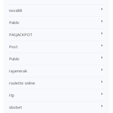
nova88
Pablic
PASJACKPOT
Post
Public
rajamerak
roulette online
rtp
sbobet