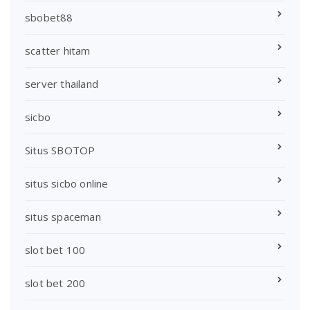
sbobet88
scatter hitam
server thailand
sicbo
Situs SBOTOP
situs sicbo online
situs spaceman
slot bet 100
slot bet 200