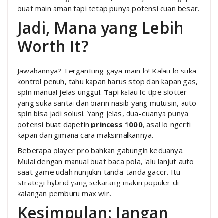
buat main aman tapi tetap punya potensi cuan besar.
Jadi, Mana yang Lebih
Worth It?
Jawabannya? Tergantung gaya main lo! Kalau lo suka
kontrol penuh, tahu kapan harus stop dan kapan gas,
spin manual jelas unggul. Tapi kalau lo tipe slotter
yang suka santai dan biarin nasib yang mutusin, auto
spin bisa jadi solusi. Yang jelas, dua-duanya punya
potensi buat dapetin
princess 1000
, asal lo ngerti
kapan dan gimana cara maksimalkannya.
Beberapa player pro bahkan gabungin keduanya.
Mulai dengan manual buat baca pola, lalu lanjut auto
saat game udah nunjukin tanda-tanda gacor. Itu
strategi hybrid yang sekarang makin populer di
kalangan pemburu max win.
Kesimpulan: Jangan