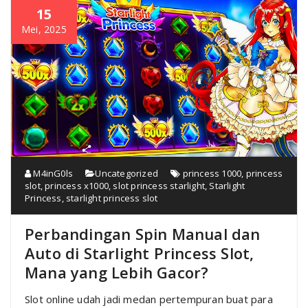
15
Mei, 2025
M4inG0ls
Uncategorized
princess 1000
,
princess
slot
,
princess x1000
,
slot princess starlight
,
Starlight
Princess
,
starlight princess slot
Perbandingan Spin Manual dan
Auto di Starlight Princess Slot,
Mana yang Lebih Gacor?
Slot online udah jadi medan pertempuran buat para