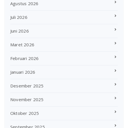
Agustus 2026
Juli 2026
Juni 2026
Maret 2026
Februari 2026
Januari 2026
Desember 2025
November 2025
Oktober 2025
September 2025