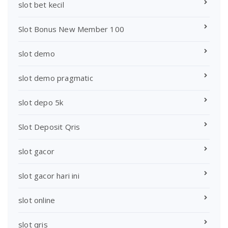
slot bet kecil
Slot Bonus New Member 100
slot demo
slot demo pragmatic
slot depo 5k
Slot Deposit Qris
slot gacor
slot gacor hari ini
slot online
slot qris