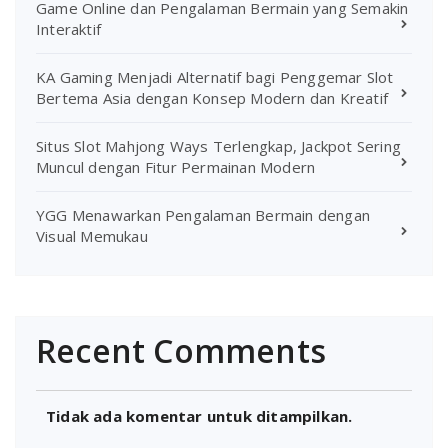
Game Online dan Pengalaman Bermain yang Semakin
Interaktif
KA Gaming Menjadi Alternatif bagi Penggemar Slot
Bertema Asia dengan Konsep Modern dan Kreatif
Situs Slot Mahjong Ways Terlengkap, Jackpot Sering
Muncul dengan Fitur Permainan Modern
YGG Menawarkan Pengalaman Bermain dengan
Visual Memukau
Recent Comments
Tidak ada komentar untuk ditampilkan.