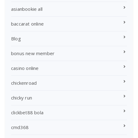
asianbookie all
baccarat online
Blog
bonus new member
casino online
chickenroad
chicky run
clickbet88 bola
cmd368