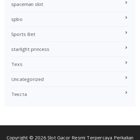
spaceman slot
spbo
Sports Bet
starlight princess
Texs
Uncategorized
Текста
Copyright © 2026 Slot Gacor Resmi Terpercaya Perkalian