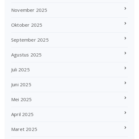
November 2025
Oktober 2025
September 2025
Agustus 2025
Juli 2025
Juni 2025
Mei 2025
April 2025
Maret 2025