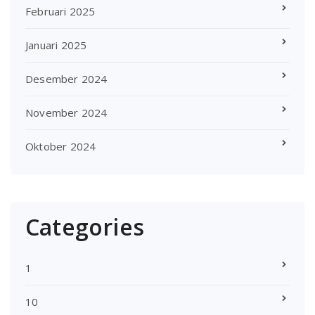
Februari 2025
Januari 2025
Desember 2024
November 2024
Oktober 2024
Categories
1
10