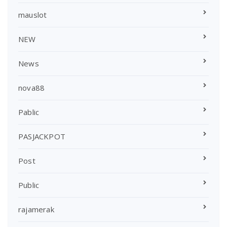
mauslot
NEW
News
nova88
Pablic
PASJACKPOT
Post
Public
rajamerak