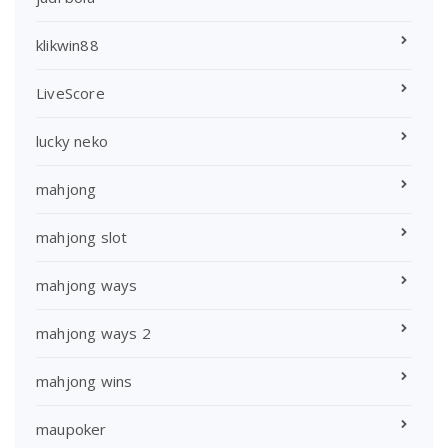
klikwin88
LiveScore
lucky neko
mahjong
mahjong slot
mahjong ways
mahjong ways 2
mahjong wins
maupoker