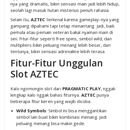
nya yang dramatis, bikin sensasi main jadi lebih hidup,
seolah lagi masuk hutan misterius penuh rahasia.
Selain itu,
AZTEC
terkenal karena gameplay-nya yang
gampang dipahami tapi tetap menantang. Jadi, baik
pemula atau pemain veteran bakal nyaman main di
sini. Fitur-fitur seperti free spins, simbol wild, dan
multipliers bikin peluang menang lebih besar, dan
tentunya, bikin sensasi adrenaline lebih terasa.
Fitur-Fitur Unggulan
Slot AZTEC
Kalo ngomongin slot dari
PRAGMATIC PLAY
, nggak
lengkap kalo nggak bahas fiturnya.
AZTEC
punya
beberapa fitur keren yang wajib dicoba:
Wild Symbols
: Simbol ini bisa menggantikan
simbol lain buat bikin kombinasi menang. Jadi
peluang menang bisa makin gede.