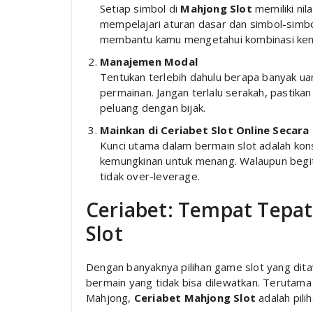
Setiap simbol di
Mahjong Slot
memiliki ni
mempelajari aturan dasar dan simbol-simbol
membantu kamu mengetahui kombinasi keme
Manajemen Modal
Tentukan terlebih dahulu berapa banyak ua
permainan. Jangan terlalu serakah, pasti
peluang dengan bijak.
Mainkan di Ceriabet Slot Online Secara
Kunci utama dalam bermain slot adalah kon
kemungkinan untuk menang. Walaupun begit
tidak over-leverage.
Ceriabet: Tempat Tepa
Slot
Dengan banyaknya pilihan game slot yang dit
bermain yang tidak bisa dilewatkan. Terutam
Mahjong,
Ceriabet Mahjong Slot
adalah pili