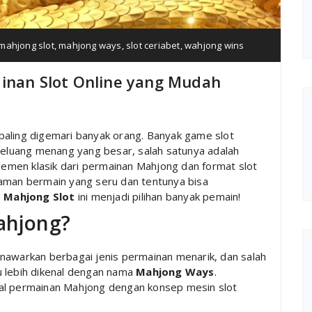
mahjong slot
,
mahjong ways
,
slot ceriabet
,
wahjong wins
ainan Slot Online yang Mudah
g paling digemari banyak orang. Banyak game slot
luang menang yang besar, salah satunya adalah
lemen klasik dari permainan Mahjong dan format slot
aman bermain yang seru dan tentunya bisa
a
Mahjong Slot
ini menjadi pilihan banyak pemain!
Mahjong?
awarkan berbagai jenis permainan menarik, dan salah
 lebih dikenal dengan nama
Mahjong Ways
.
nal permainan Mahjong dengan konsep mesin slot