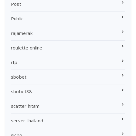
Post
Public
rajamerak
roulette online
rtp
sbobet
sbobet88
scatter hitam
server thailand
sicbo