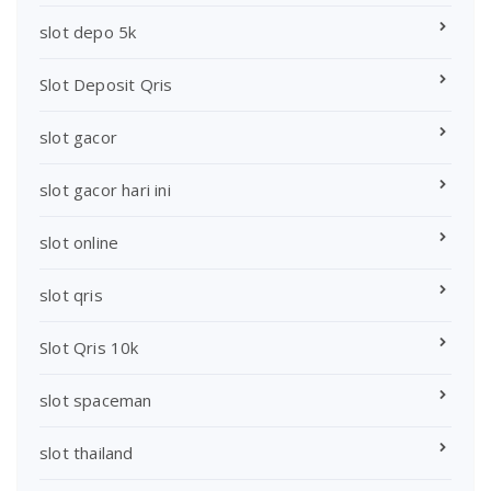
slot depo 5k
Slot Deposit Qris
slot gacor
slot gacor hari ini
slot online
slot qris
Slot Qris 10k
slot spaceman
slot thailand