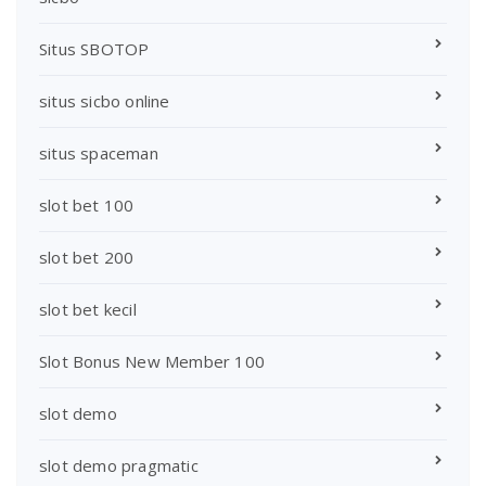
Situs SBOTOP
situs sicbo online
situs spaceman
slot bet 100
slot bet 200
slot bet kecil
Slot Bonus New Member 100
slot demo
slot demo pragmatic