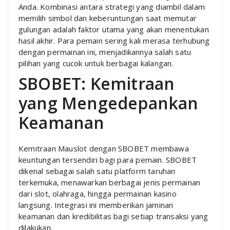
Anda. Kombinasi antara strategi yang diambil dalam
memilih simbol dan keberuntungan saat memutar
gulungan adalah faktor utama yang akan menentukan
hasil akhir. Para pemain sering kali merasa terhubung
dengan permainan ini, menjadikannya salah satu
pilihan yang cucok untuk berbagai kalangan.
SBOBET: Kemitraan
yang Mengedepankan
Keamanan
Kemitraan Mauslot dengan SBOBET membawa
keuntungan tersendiri bagi para pemain. SBOBET
dikenal sebagai salah satu platform taruhan
terkemuka, menawarkan berbagai jenis permainan
dari slot, olahraga, hingga permainan kasino
langsung. Integrasi ini memberikan jaminan
keamanan dan kredibilitas bagi setiap transaksi yang
dilakukan.