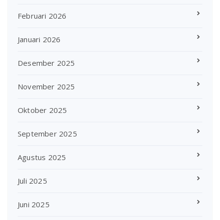
Februari 2026
Januari 2026
Desember 2025
November 2025
Oktober 2025
September 2025
Agustus 2025
Juli 2025
Juni 2025