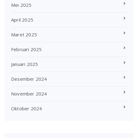
Mei 2025
April 2025
Maret 2025
Februari 2025
Januari 2025
Desember 2024
November 2024
Oktober 2024