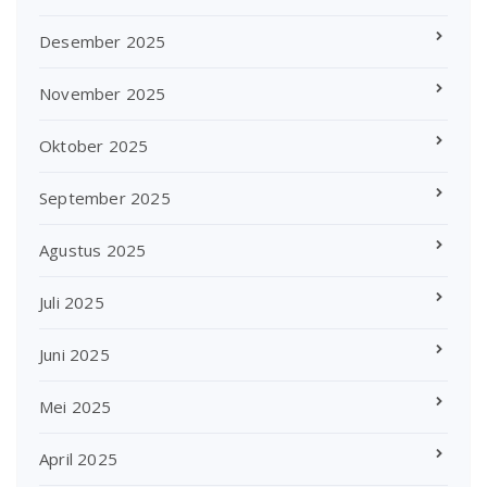
Desember 2025
November 2025
Oktober 2025
September 2025
Agustus 2025
Juli 2025
Juni 2025
Mei 2025
April 2025