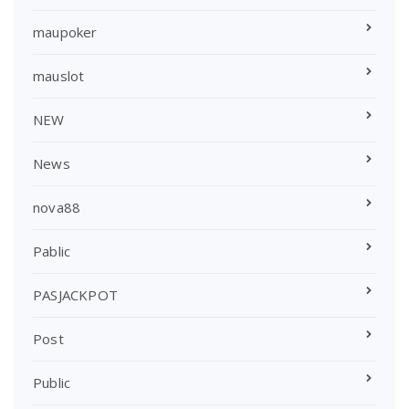
maupoker
mauslot
NEW
News
nova88
Pablic
PASJACKPOT
Post
Public