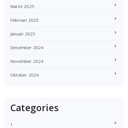
Maret 2025
Februari 2025
Januari 2025
Desember 2024
November 2024
Oktober 2024
Categories
1