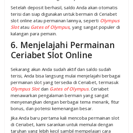
Setelah deposit berhasil, saldo Anda akan otomatis
terisi dan siap digunakan untuk bermain di Ceriabet
slot online atau permainan lainnya, seperti
Olympus
Slot
atau
Gates of Olympus
, yang sangat populer di
kalangan para pemain.
6. Menjelajahi Permainan
Ceriabet Slot Online
Sekarang akun Anda sudah aktif dan saldo sudah
terisi, Anda bisa langsung mulai menjelajahi berbagai
permainan slot yang tersedia di Ceriabet, termasuk
Olympus Slot
dan
Gates of Olympus
. Ceriabet
menawarkan pengalaman bermain yang sangat
menyenangkan dengan berbagai tema menarik, fitur
bonus, dan potensi kemenangan besar.
Jika Anda baru pertama kali mencoba permainan slot
di Ceriabet, kami sarankan untuk memulai dengan
taruhan yang lebih kecil sambil mempelajari cara