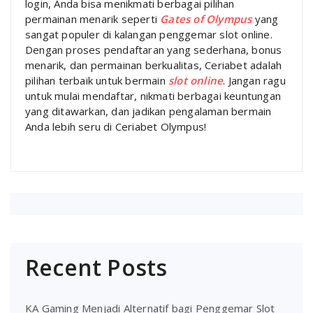
login, Anda bisa menikmati berbagai pilihan
permainan menarik seperti
Gates of Olympus
yang
sangat populer di kalangan penggemar slot online.
Dengan proses pendaftaran yang sederhana, bonus
menarik, dan permainan berkualitas, Ceriabet adalah
pilihan terbaik untuk bermain
slot online
. Jangan ragu
untuk mulai mendaftar, nikmati berbagai keuntungan
yang ditawarkan, dan jadikan pengalaman bermain
Anda lebih seru di Ceriabet Olympus!
Recent Posts
KA Gaming Menjadi Alternatif bagi Penggemar Slot