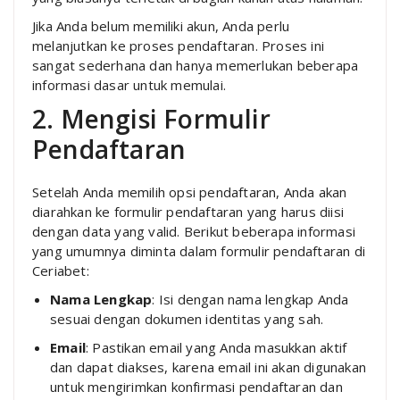
Jika Anda belum memiliki akun, Anda perlu
melanjutkan ke proses pendaftaran. Proses ini
sangat sederhana dan hanya memerlukan beberapa
informasi dasar untuk memulai.
2. Mengisi Formulir
Pendaftaran
Setelah Anda memilih opsi pendaftaran, Anda akan
diarahkan ke formulir pendaftaran yang harus diisi
dengan data yang valid. Berikut beberapa informasi
yang umumnya diminta dalam formulir pendaftaran di
Ceriabet:
Nama Lengkap
: Isi dengan nama lengkap Anda
sesuai dengan dokumen identitas yang sah.
Email
: Pastikan email yang Anda masukkan aktif
dan dapat diakses, karena email ini akan digunakan
untuk mengirimkan konfirmasi pendaftaran dan