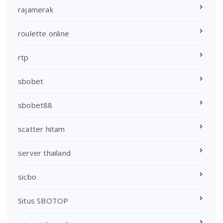
rajamerak
roulette online
rtp
sbobet
sbobet88
scatter hitam
server thailand
sicbo
Situs SBOTOP