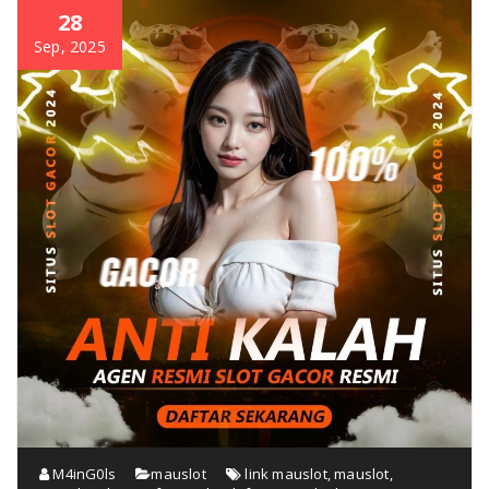
28
Sep, 2025
M4inG0ls
mauslot
link mauslot
,
mauslot
,