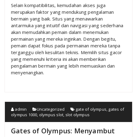
Selain kompatibilitas, kemudahan akses juga
merupakan faktor yang mendukung pengalaman
bermain yang baik. Situs yang menawarkan
antarmuka yang intuitif dan navigasi yang sederhana
akan memudahkan pemain dalam menemukan
permainan yang mereka inginkan. Dengan begitu,
pemain dapat fokus pada permainan mereka tanpa
terganggu oleh kesulitan teknis. Memilih situs gacor
yang memenuhi kriteria ini akan memberikan
pengalaman bermain yang lebih memuaskan dan
menyenangkan.
admin
Uncategorized
gate of olympus
,
gates of
olympus 1000
,
olympus slot
,
slot olympus
Gates of Olympus: Menyambut