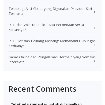
Teknologi Anti-Cheat yang Digunakan Provider Slot
Ternama
RTP dan Volatilitas Slot: Apa Perbedaan serta
Kaitannya?
RTP Slot dan Peluang Menang: Memahami Hubungan
Keduanya
Game Online dan Pengalaman Bermain yang Semakin
Interaktif
Recent Comments
Tidak ada komentar untuk ditampilkan.