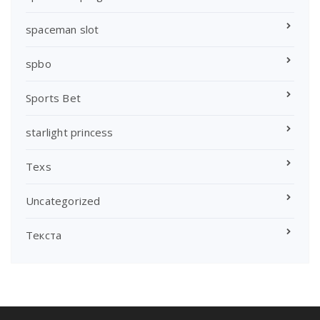
spaceman slot
spbo
Sports Bet
starlight princess
Texs
Uncategorized
Текста