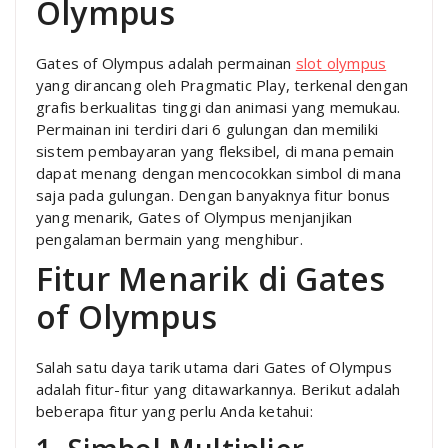
Olympus
Gates of Olympus adalah permainan
slot olympus
yang dirancang oleh Pragmatic Play, terkenal dengan
grafis berkualitas tinggi dan animasi yang memukau.
Permainan ini terdiri dari 6 gulungan dan memiliki
sistem pembayaran yang fleksibel, di mana pemain
dapat menang dengan mencocokkan simbol di mana
saja pada gulungan. Dengan banyaknya fitur bonus
yang menarik, Gates of Olympus menjanjikan
pengalaman bermain yang menghibur.
Fitur Menarik di Gates
of Olympus
Salah satu daya tarik utama dari Gates of Olympus
adalah fitur-fitur yang ditawarkannya. Berikut adalah
beberapa fitur yang perlu Anda ketahui: