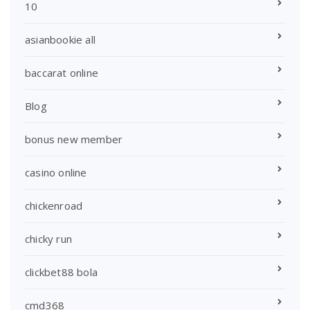
10
asianbookie all
baccarat online
Blog
bonus new member
casino online
chickenroad
chicky run
clickbet88 bola
cmd368