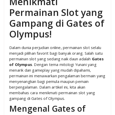
Menikmati
Permainan Slot yang
Gampang di Gates of
Olympus!
Dalam dunia perjudian online, permainan slot selalu
menjadi pilihan favorit bagi banyak orang. Salah satu
permainan slot yang sedang naik daun adalah
Gates
of Olympus
. Dengan tema mitologi Yunani yang
menarik dan gameplay yang mudah dipahami,
permainan ini menawarkan pengalaman bermain yang
menyenangkan bagi pemula maupun pemain
berpengalaman. Dalam artikel ini, kita akan
membahas cara menikmati permainan slot yang
gampang di Gates of Olympus.
Mengenal Gates of