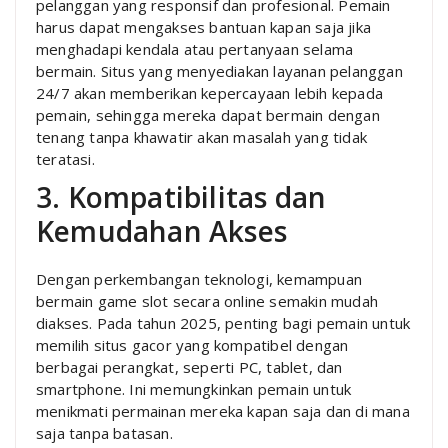
pelanggan yang responsif dan profesional. Pemain
harus dapat mengakses bantuan kapan saja jika
menghadapi kendala atau pertanyaan selama
bermain. Situs yang menyediakan layanan pelanggan
24/7 akan memberikan kepercayaan lebih kepada
pemain, sehingga mereka dapat bermain dengan
tenang tanpa khawatir akan masalah yang tidak
teratasi.
3. Kompatibilitas dan
Kemudahan Akses
Dengan perkembangan teknologi, kemampuan
bermain game slot secara online semakin mudah
diakses. Pada tahun 2025, penting bagi pemain untuk
memilih situs gacor yang kompatibel dengan
berbagai perangkat, seperti PC, tablet, dan
smartphone. Ini memungkinkan pemain untuk
menikmati permainan mereka kapan saja dan di mana
saja tanpa batasan.