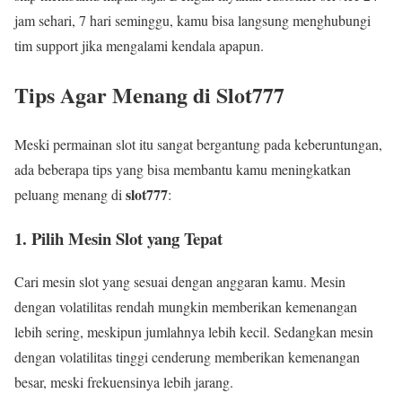
jam sehari, 7 hari seminggu, kamu bisa langsung menghubungi
tim support jika mengalami kendala apapun.
Tips Agar Menang di Slot777
Meski permainan slot itu sangat bergantung pada keberuntungan,
ada beberapa tips yang bisa membantu kamu meningkatkan
slot777
peluang menang di
:
1. Pilih Mesin Slot yang Tepat
Cari mesin slot yang sesuai dengan anggaran kamu. Mesin
dengan volatilitas rendah mungkin memberikan kemenangan
lebih sering, meskipun jumlahnya lebih kecil. Sedangkan mesin
dengan volatilitas tinggi cenderung memberikan kemenangan
besar, meski frekuensinya lebih jarang.