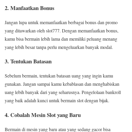
2. Manfaatkan Bonus
Jangan lupa untuk memanfaatkan berbagai bonus dan promo
yang ditawarkan oleh slot777. Dengan memanfaatkan bonus,
kamu bisa bermain lebih lama dan memiliki peluang menang
yang lebih besar tanpa perlu mengeluarkan banyak modal.
3. Tentukan Batasan
Sebelum bermain, tentukan batasan uang yang ingin kamu
gunakan. Jangan sampai kamu kebablasan dan menghabiskan
uang lebih banyak dari yang seharusnya. Pengelolaan bankroll
yang baik adalah kunci untuk bermain slot dengan bijak.
4. Cobalah Mesin Slot yang Baru
Bermain di mesin yang baru atau yang sedang gacor bisa