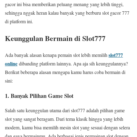
gacor ini bisa memberikan peluang menang yang lebih tinggi,
sehingga nggak heran kalau banyak yang berburu slot gacor 777
di platform ini.
Keunggulan Bermain di Slot777
slot777
Ada banyak alasan kenapa pemain slot lebih memilih
online
dibanding platform lainnya. Apa aja sih keunggulannya?
Berikut beberapa alasan mengapa kamu harus coba bermain di
sini:
1. Banyak Pilihan Game Slot
Salah satu keunggulan utama dari slot777 adalah pilihan game
slot yang sangat beragam. Dari tema klasik hingga yang lebih
modern, kamu bisa memilih mesin slot yang sesuai dengan selera
dan gaya bermainmu. Ada berbagai jenis permainan slot dengan