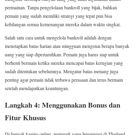
permainan. Tanpa pengelolaan bankroll yang bijak, bahkan
pemain yang sudah memiliki strategi yang tepat pun bisa
kehilangan semua kemenangan mereka dalam waktu singkat.
Salah satu cara untuk mengelola bankroll adalah dengan
menetapkan batas harian atau mingguan mengenai berapa banyak
uang yang siap dipertaruhkan. Pemain juga harus siap untuk
berhenti bermain ketika mereka mencapai batas kerugian yang
sudah ditentukan sebelumnya. Mengatur batas menang juga
penting agar pemain tidak terbawa perasaan dan terus bermain
setelah mendapatkan keuntungan.
Langkah 4: Menggunakan Bonus dan
Fitur Khusus
Di banyak kasino online, termasuk yang beroperasi di Thailand,