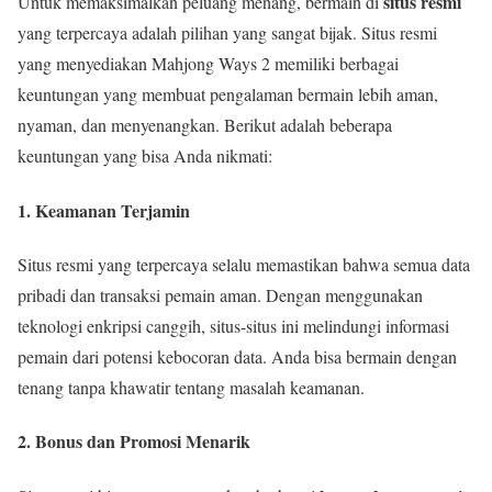
situs resmi
Untuk memaksimalkan peluang menang, bermain di
yang terpercaya adalah pilihan yang sangat bijak. Situs resmi
yang menyediakan Mahjong Ways 2 memiliki berbagai
keuntungan yang membuat pengalaman bermain lebih aman,
nyaman, dan menyenangkan. Berikut adalah beberapa
keuntungan yang bisa Anda nikmati:
1.
Keamanan Terjamin
Situs resmi yang terpercaya selalu memastikan bahwa semua data
pribadi dan transaksi pemain aman. Dengan menggunakan
teknologi enkripsi canggih, situs-situs ini melindungi informasi
pemain dari potensi kebocoran data. Anda bisa bermain dengan
tenang tanpa khawatir tentang masalah keamanan.
2.
Bonus dan Promosi Menarik