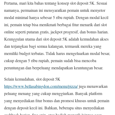
Pertama, mari kita bahas tentang konsep slot deposit 5K. Sesuai
namanya, permainan ini mensyaratkan pemain untuk menyetor
modal minimal hanya sebesar 5 ribu rupiah. Dengan modal kecil
ini, pemain tetap bisa menikmati berbagai fitur menarik dari slot
online seperti putaran gratis, jackpot progresif, dan bonus harian.
Keunggulan utama dari slot deposit 5K adalah kemudahan akses
dan terjangkau bagi semua kalangan, termasuk mereka yang
memiliki budget terbatas. Tidak harus mengeluarkan modal besar,
cukup dengan 5 ribu rupiah, pemain sudah bisa mencoba
peruntungan dan berpeluang mendapatkan keuntungan besar.
Selain kemudahan, slot deposit 5K
https://www.bellasabingdon.com/menu/pizza/
juga menawarkan
peluang menang yang cukup menggiurkan. Banyak platform
yang menyediakan fitur bonus dan promosi khusus untuk pemain
dengan deposit kecil ini. Bahkan, beberapa situs menyediakan
cashback harian, free spin, atau hadiah menarik lainnya agar