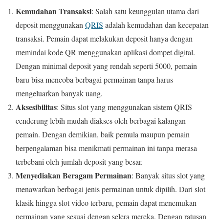
Kemudahan Transaksi
: Salah satu keunggulan utama dari
deposit menggunakan
QRIS
adalah kemudahan dan kecepatan
transaksi. Pemain dapat melakukan deposit hanya dengan
memindai kode QR menggunakan aplikasi dompet digital.
Dengan minimal deposit yang rendah seperti 5000, pemain
baru bisa mencoba berbagai permainan tanpa harus
mengeluarkan banyak uang.
Aksesibilitas
: Situs slot yang menggunakan sistem QRIS
cenderung lebih mudah diakses oleh berbagai kalangan
pemain. Dengan demikian, baik pemula maupun pemain
berpengalaman bisa menikmati permainan ini tanpa merasa
terbebani oleh jumlah deposit yang besar.
Menyediakan Beragam Permainan
: Banyak situs slot yang
menawarkan berbagai jenis permainan untuk dipilih. Dari slot
klasik hingga slot video terbaru, pemain dapat menemukan
permainan yang sesuai dengan selera mereka. Dengan ratusan