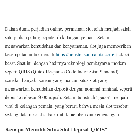
Dalam dunia perjudian online, permainan slot telah menjadi salah
satu pilihan paling populer di kalangan pemain. Selain
menawarkan kemudahan dan kenyamanan, slot juga memberikan
kesempatan untuk meraih
https://houstonsonmainia.com/
jackpot
besar. Saat ini, dengan hadirnya teknologi pembayaran modern
seperti QRIS (Quick Response Code Indonesian Standard),
semakin banyak pemain yang mencari situs slot yang
menawarkan kemudahan deposit dengan nominal minimal, seperti
deposito sebesar 5000 rupiah. Selain itu, istilah “gacor” menjadi
viral di kalangan pemain, yang berarti bahwa mesin slot tersebut
sedang dalam kondisi baik untuk memberikan kemenangan.
Kenapa Memilih Situs Slot Deposit QRIS?