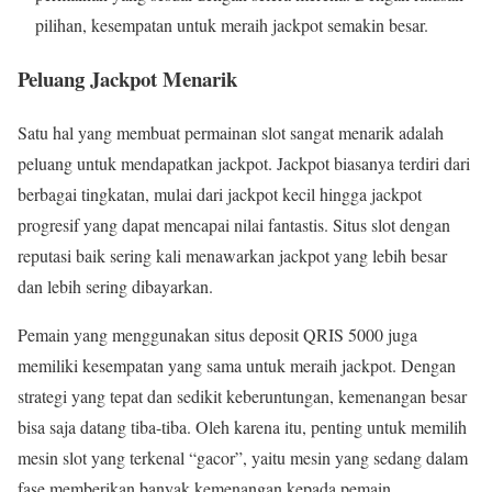
pilihan, kesempatan untuk meraih jackpot semakin besar.
Peluang Jackpot Menarik
Satu hal yang membuat permainan slot sangat menarik adalah
peluang untuk mendapatkan jackpot. Jackpot biasanya terdiri dari
berbagai tingkatan, mulai dari jackpot kecil hingga jackpot
progresif yang dapat mencapai nilai fantastis. Situs slot dengan
reputasi baik sering kali menawarkan jackpot yang lebih besar
dan lebih sering dibayarkan.
Pemain yang menggunakan situs deposit QRIS 5000 juga
memiliki kesempatan yang sama untuk meraih jackpot. Dengan
strategi yang tepat dan sedikit keberuntungan, kemenangan besar
bisa saja datang tiba-tiba. Oleh karena itu, penting untuk memilih
mesin slot yang terkenal “gacor”, yaitu mesin yang sedang dalam
fase memberikan banyak kemenangan kepada pemain.