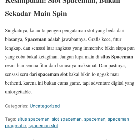
Sekadar Main Spin
Singkatnya, kalau lo pengen pengalaman slot yang beda dari
Spaceman
biasanya,
adalah jawabannya. Grafis kece, fitur
lengkap, dan sensasi luar angkasa yang immersive bikin siapa pun
situs Spaceman
yang coba bakal ketagihan. Jangan lupa main di
resmi biar semua fitur dan bonusnya maksimal. Dan pastinya,
spaceman slot
sensasi seru dari
bakal bikin lo nggak mau
berhenti, karena ini bukan cuma game, tapi adventure digital yang
unforgettable.
Categories:
Uncategorized
Tags:
situs spaceman
,
slot spaceman
,
spaceman
,
spaceman
pragmatic
,
spaceman slot