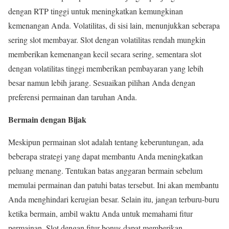
dengan RTP tinggi untuk meningkatkan kemungkinan
kemenangan Anda. Volatilitas, di sisi lain, menunjukkan seberapa
sering slot membayar. Slot dengan volatilitas rendah mungkin
memberikan kemenangan kecil secara sering, sementara slot
dengan volatilitas tinggi memberikan pembayaran yang lebih
besar namun lebih jarang. Sesuaikan pilihan Anda dengan
preferensi permainan dan taruhan Anda.
Bermain dengan Bijak
Meskipun permainan slot adalah tentang keberuntungan, ada
beberapa strategi yang dapat membantu Anda meningkatkan
peluang menang. Tentukan batas anggaran bermain sebelum
memulai permainan dan patuhi batas tersebut. Ini akan membantu
Anda menghindari kerugian besar. Selain itu, jangan terburu-buru
ketika bermain, ambil waktu Anda untuk memahami fitur
permainan. Slot dengan fitur bonus dapat memberikan