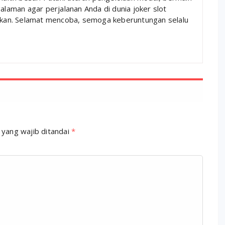
alaman agar perjalanan Anda di dunia joker slot
kan. Selamat mencoba, semoga keberuntungan selalu
 yang wajib ditandai
*