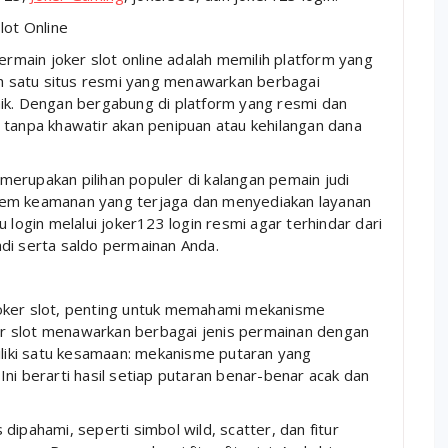
lot Online
main joker slot online adalah memilih platform yang
 satu situs resmi yang menawarkan berbagai
aik. Dengan bergabung di platform yang resmi dan
 tanpa khawatir akan penipuan atau kehilangan dana
erupakan pilihan populer di kalangan pemain judi
sistem keamanan yang terjaga dan menyediakan layanan
 login melalui joker123 login resmi agar terhindar dari
di serta saldo permainan Anda.
joker slot, penting untuk memahami mekanisme
oker slot menawarkan berbagai jenis permainan dengan
iki satu kesamaan: mekanisme putaran yang
ni berarti hasil setiap putaran benar-benar acak dan
ipahami, seperti simbol wild, scatter, dan fitur