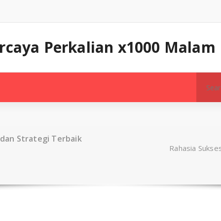
rcaya Perkalian x1000 Malam 
Search
for:
 dan Strategi Terbaik
Rahasia Sukses