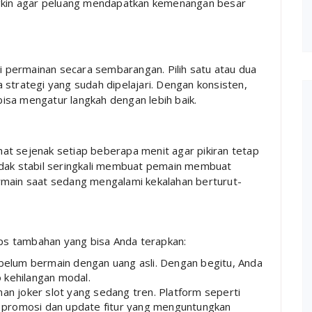
ngkin agar peluang mendapatkan kemenangan besar
ti permainan secara sembarangan. Pilih satu atau dua
 strategi yang sudah dipelajari. Dengan konsisten,
isa mengatur langkah dengan lebih baik.
ahat sejenak setiap beberapa menit agar pikiran tetap
idak stabil seringkali membuat pemain membuat
rmain saat sedang mengalami kekalahan berturut-
tips tambahan yang bisa Anda terapkan:
ebelum bermain dengan uang asli. Dengan begitu, Anda
 kehilangan modal.
nan joker slot yang sedang tren. Platform seperti
 promosi dan update fitur yang menguntungkan