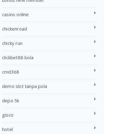
bonus new member
casino online
chickenroad
chicky run
clickbet88 bola
cmd368
demo slot tanpa pola
depo 5k
gioco
hotel