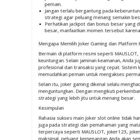
pemain.
Jangan terlalu bergantung pada keberuntu
strategi agar peluang menang semakin bes
Perhatikan jackpot dan bonus besar yang 
besar, manfaatkan momen tersebut karena
Mengapa Memilih Joker Gaming dan Platform
Bermain di platform resmi seperti MAUSLOT,
keuntungan. Selain jaminan keamanan, Anda j
profesional dan transaksi yang cepat. Sistem
memudahkan pemain untuk mengakses permaina
Selain itu, joker gaming dikenal selalu mengh
menguntungkan. Dengan mengikuti perkemban
strategi yang lebih jitu untuk menang besar.
Kesimpulan
Rahasia sukses main joker slot online tidak 
juga pada strategi dan pemahaman yang mata
terpercaya seperti MAUSLOT, joker123, joker
maksimal, peluang kemenangan Anda akan sema