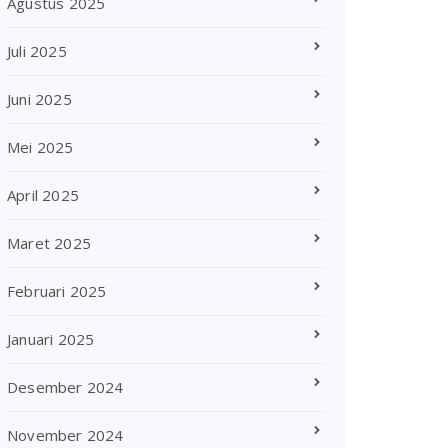
Agustus 2025
Juli 2025
Juni 2025
Mei 2025
April 2025
Maret 2025
Februari 2025
Januari 2025
Desember 2024
November 2024