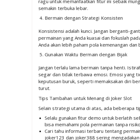
ragu untuk memanfaatkan fitur ini sebaik mu
semakin terbuka lebar.
Bermain dengan Strategi Konsisten
Konsistensi adalah kunci. Jangan berganti-gan
permainan yang Anda kuasai dan fokuslah pada
Anda akan lebih paham pola kemenangan dan b
Gunakan Waktu Bermain dengan Bijak
Jangan terlalu lama bermain tanpa henti. Istir
segar dan tidak terbawa emosi. Emosi yang t
keputusan buruk, seperti memaksakan diri be
turut.
Tips Tambahan untuk Menang di Joker Slot
Selain strategi utama di atas, ada beberapa 
Selalu gunakan fitur demo untuk berlatih s
bisa memahami pola permainan tanpa risiko
Cari tahu informasi terbaru tentang permai
joker123 dan joker388 sering mengadakan