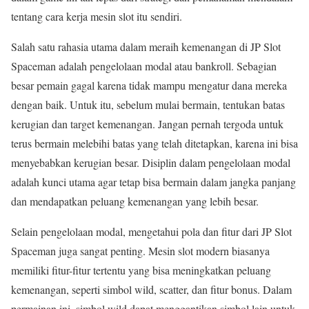
tentang cara kerja mesin slot itu sendiri.
Salah satu rahasia utama dalam meraih kemenangan di JP Slot
Spaceman adalah pengelolaan modal atau bankroll. Sebagian
besar pemain gagal karena tidak mampu mengatur dana mereka
dengan baik. Untuk itu, sebelum mulai bermain, tentukan batas
kerugian dan target kemenangan. Jangan pernah tergoda untuk
terus bermain melebihi batas yang telah ditetapkan, karena ini bisa
menyebabkan kerugian besar. Disiplin dalam pengelolaan modal
adalah kunci utama agar tetap bisa bermain dalam jangka panjang
dan mendapatkan peluang kemenangan yang lebih besar.
Selain pengelolaan modal, mengetahui pola dan fitur dari JP Slot
Spaceman juga sangat penting. Mesin slot modern biasanya
memiliki fitur-fitur tertentu yang bisa meningkatkan peluang
kemenangan, seperti simbol wild, scatter, dan fitur bonus. Dalam
permainan ini, simbol wild dapat menggantikan simbol lain untuk