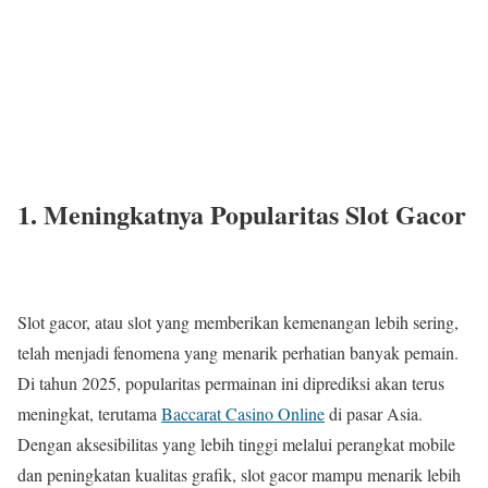
1. Meningkatnya Popularitas Slot Gacor
Slot gacor, atau slot yang memberikan kemenangan lebih sering,
telah menjadi fenomena yang menarik perhatian banyak pemain.
Di tahun 2025, popularitas permainan ini diprediksi akan terus
meningkat, terutama
Baccarat Casino Online
di pasar Asia.
Dengan aksesibilitas yang lebih tinggi melalui perangkat mobile
dan peningkatan kualitas grafik, slot gacor mampu menarik lebih