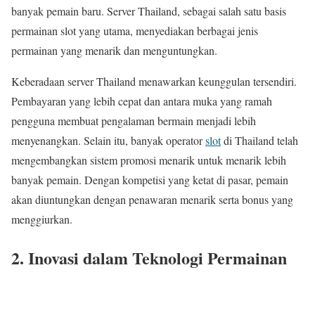
banyak pemain baru. Server Thailand, sebagai salah satu basis
permainan slot yang utama, menyediakan berbagai jenis
permainan yang menarik dan menguntungkan.
Keberadaan server Thailand menawarkan keunggulan tersendiri.
Pembayaran yang lebih cepat dan antara muka yang ramah
pengguna membuat pengalaman bermain menjadi lebih
menyenangkan. Selain itu, banyak operator
slot
di Thailand telah
mengembangkan sistem promosi menarik untuk menarik lebih
banyak pemain. Dengan kompetisi yang ketat di pasar, pemain
akan diuntungkan dengan penawaran menarik serta bonus yang
menggiurkan.
2. Inovasi dalam Teknologi Permainan