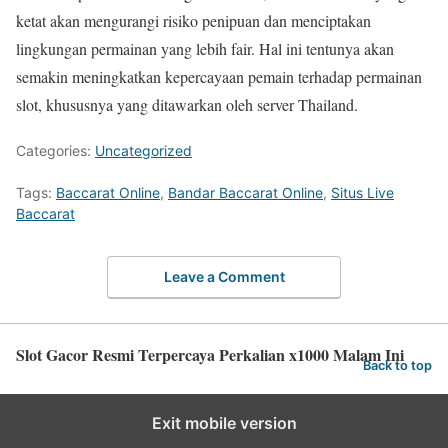
ketat akan mengurangi risiko penipuan dan menciptakan
lingkungan permainan yang lebih fair. Hal ini tentunya akan
semakin meningkatkan kepercayaan pemain terhadap permainan
slot, khususnya yang ditawarkan oleh server Thailand.
Categories:
Uncategorized
Tags:
Baccarat Online
,
Bandar Baccarat Online
,
Situs Live
Baccarat
Leave a Comment
Slot Gacor Resmi Terpercaya Perkalian x1000 Malam Ini
Back to top
Exit mobile version