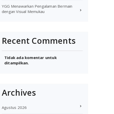
YGG Menawarkan Pengalaman Bermain
dengan Visual Memukau
Recent Comments
Tidak ada komentar untuk
ditampilkan.
Archives
Agustus 2026