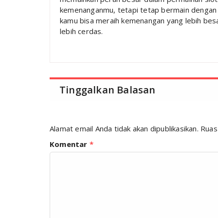
kemenanganmu, tetapi tetap bermain dengan di
kamu bisa meraih kemenangan yang lebih besa
lebih cerdas.
Tinggalkan Balasan
Alamat email Anda tidak akan dipublikasikan.
Ruas
Komentar
*