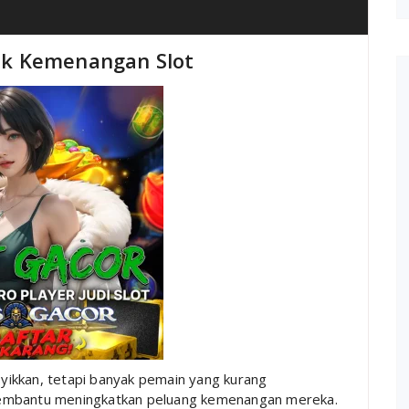
uk Kemenangan Slot
ikkan, tetapi banyak pemain yang kurang
membantu meningkatkan peluang kemenangan mereka.