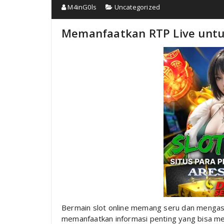
M4inG0ls
Uncategorized
Memanfaatkan RTP Live unt
Bermain slot online memang seru dan mengasy
memanfaatkan informasi penting yang bisa 