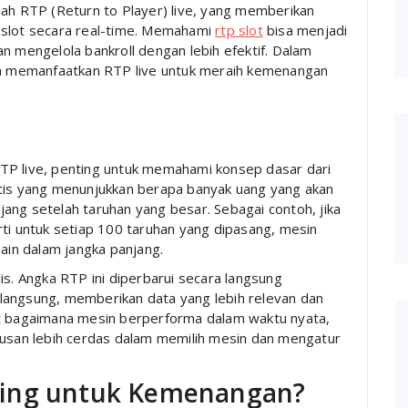
lah RTP (Return to Player) live, yang memberikan
 slot secara real-time. Memahami
rtp slot
bisa menjadi
n mengelola bankroll dengan lebih efektif. Dalam
ara memanfaatkan RTP live untuk meraih kemenangan
TP live, penting untuk memahami konsep dasar dari
etis yang menunjukkan berapa banyak uang yang akan
ang setelah taruhan yang besar. Sebagai contoh, jika
rti untuk setiap 100 taruhan yang dipasang, mesin
in dalam jangka panjang.
is. Angka RTP ini diperbarui secara langsung
langsung, memberikan data yang lebih relevan dan
at bagaimana mesin berperforma dalam waktu nyata,
san lebih cerdas dalam memilih mesin dan mengatur
ting untuk Kemenangan?