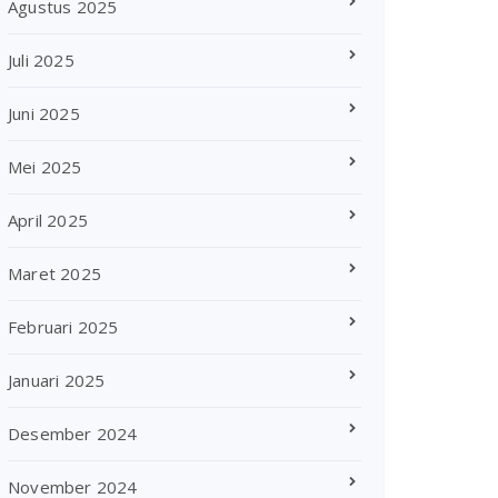
Agustus 2025
Juli 2025
Juni 2025
Mei 2025
April 2025
Maret 2025
Februari 2025
Januari 2025
Desember 2024
November 2024