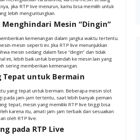
ya, jika RTP live menurun, kamu bisa memilih untuk
yang lebih menguntungkan.
 Menghindari Mesin “Dingin”
g memberikan kemenangan dalam jangka waktu tertentu.
in-mesin seperti ini. Jika RTP live menunjukkan
bahwa mesin sedang dalam fase “dingin” dan tidak
ini, lebih baik untuk berpindah ke mesin lain yang
ebih sering memberikan kemenangan.
 Tepat untuk Bermain
tu yang tepat untuk bermain. Beberapa mesin slot
gi pada jam-jam tertentu, saat lebih banyak pemain
ng tepat, mesin yang memiliki RTP live tinggi bisa
eh karena itu, amati jam-jam terbaik dan sesuaikan
n oleh RTP live.
ng pada RTP Live