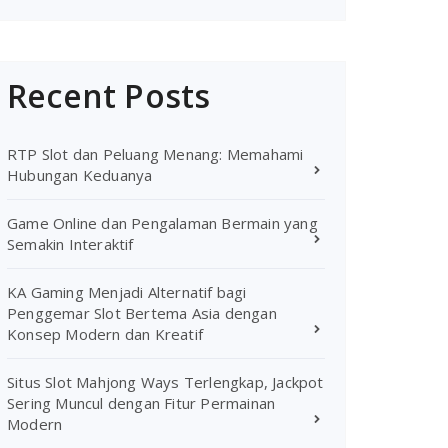
Recent Posts
RTP Slot dan Peluang Menang: Memahami
Hubungan Keduanya
Game Online dan Pengalaman Bermain yang
Semakin Interaktif
KA Gaming Menjadi Alternatif bagi
Penggemar Slot Bertema Asia dengan
Konsep Modern dan Kreatif
Situs Slot Mahjong Ways Terlengkap, Jackpot
Sering Muncul dengan Fitur Permainan
Modern