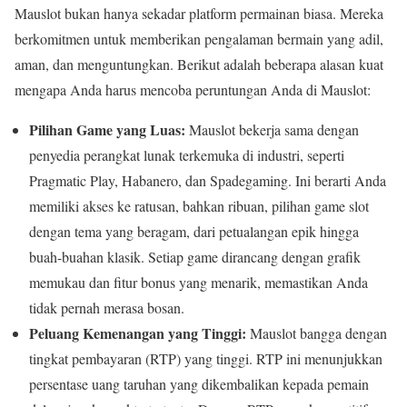
Mauslot bukan hanya sekadar platform permainan biasa. Mereka
berkomitmen untuk memberikan pengalaman bermain yang adil,
aman, dan menguntungkan. Berikut adalah beberapa alasan kuat
mengapa Anda harus mencoba peruntungan Anda di Mauslot:
Pilihan Game yang Luas:
Mauslot bekerja sama dengan
penyedia perangkat lunak terkemuka di industri, seperti
Pragmatic Play, Habanero, dan Spadegaming. Ini berarti Anda
memiliki akses ke ratusan, bahkan ribuan, pilihan game slot
dengan tema yang beragam, dari petualangan epik hingga
buah-buahan klasik. Setiap game dirancang dengan grafik
memukau dan fitur bonus yang menarik, memastikan Anda
tidak pernah merasa bosan.
Peluang Kemenangan yang Tinggi:
Mauslot bangga dengan
tingkat pembayaran (RTP) yang tinggi. RTP ini menunjukkan
persentase uang taruhan yang dikembalikan kepada pemain