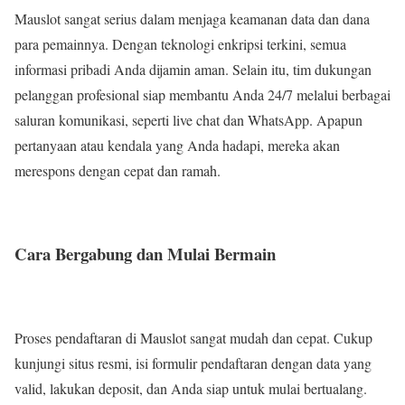
Mauslot sangat serius dalam menjaga keamanan data dan dana
para pemainnya. Dengan teknologi enkripsi terkini, semua
informasi pribadi Anda dijamin aman. Selain itu, tim dukungan
pelanggan profesional siap membantu Anda 24/7 melalui berbagai
saluran komunikasi, seperti live chat dan WhatsApp. Apapun
pertanyaan atau kendala yang Anda hadapi, mereka akan
merespons dengan cepat dan ramah.
Cara Bergabung dan Mulai Bermain
Proses pendaftaran di Mauslot sangat mudah dan cepat. Cukup
kunjungi situs resmi, isi formulir pendaftaran dengan data yang
valid, lakukan deposit, dan Anda siap untuk mulai bertualang.