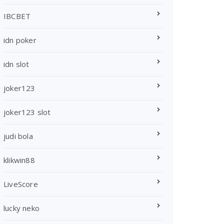
IBCBET
idn poker
idn slot
joker123
joker123 slot
judi bola
klikwin88
LiveScore
lucky neko