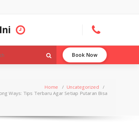
Ini
Book Now
Home
/
Uncategorized
/
ong Ways: Tips Terbaru Agar Setiap Putaran Bisa