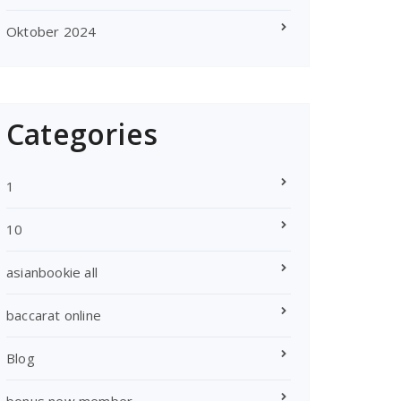
Oktober 2024
Categories
1
10
asianbookie all
baccarat online
Blog