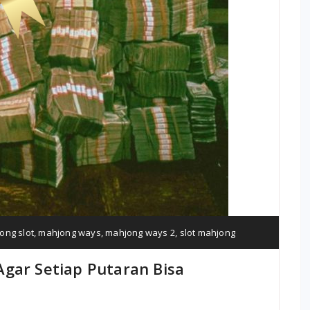
ong slot
,
mahjong ways
,
mahjong ways 2
,
slot mahjong
gar Setiap Putaran Bisa