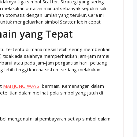
daknya tiga simbol Scatter. Strategi yang sering
h melakukan putaran manual sebanyak sepuluh kali
an otomatis dengan jumlah yang terukur. Cara ini
tuk mengeluarkan simbol Scatter lebih cepat.
ain yang Tepat
u tertentu di mana mesin lebih sering memberikan
if, tidak ada salahnya memperhatikan jam-jam ramai
erbarui atau pada jam-jam pergantian hari, peluang
 lebih tinggi karena sistem sedang melakukan
at
MAHJONG WAYS
bermain. Kemenangan dalam
litian dalam melihat pola simbol yang jatuh di
bel mengenai nilai pembayaran setiap simbol dalam