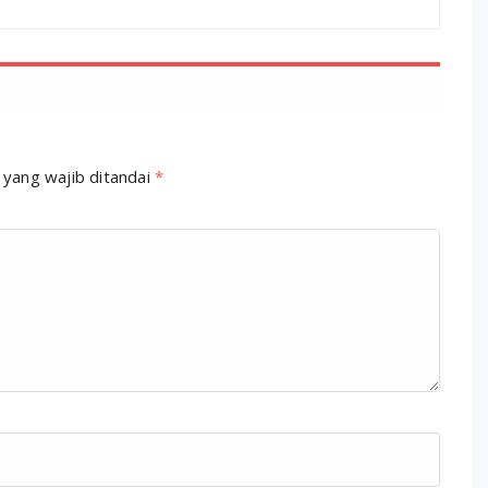
 yang wajib ditandai
*