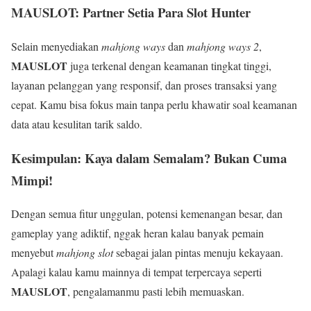
MAUSLOT: Partner Setia Para Slot Hunter
Selain menyediakan
mahjong ways
dan
mahjong ways 2
,
MAUSLOT
juga terkenal dengan keamanan tingkat tinggi,
layanan pelanggan yang responsif, dan proses transaksi yang
cepat. Kamu bisa fokus main tanpa perlu khawatir soal keamanan
data atau kesulitan tarik saldo.
Kesimpulan: Kaya dalam Semalam? Bukan Cuma
Mimpi!
Dengan semua fitur unggulan, potensi kemenangan besar, dan
gameplay yang adiktif, nggak heran kalau banyak pemain
menyebut
mahjong slot
sebagai jalan pintas menuju kekayaan.
Apalagi kalau kamu mainnya di tempat terpercaya seperti
MAUSLOT
, pengalamanmu pasti lebih memuaskan.