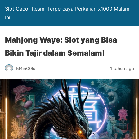
Slot Gacor Resmi Terpercaya Perkalian x1000 Malam
Ini
Mahjong Ways: Slot yang Bisa
Bikin Tajir dalam Semalam!
M4inG0ls
1 tahun ago