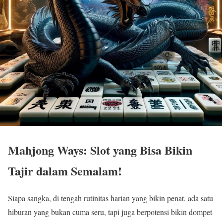
Mahjong Ways: Slot yang Bisa Bikin
Tajir dalam Semalam!
Siapa sangka, di tengah rutinitas harian yang bikin penat, ada satu
hiburan yang bukan cuma seru, tapi juga berpotensi bikin dompet