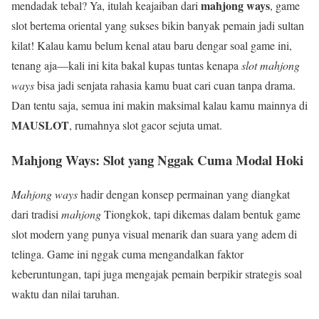
mahjong ways
mendadak tebal? Ya, itulah keajaiban dari
, game
slot bertema oriental yang sukses bikin banyak pemain jadi sultan
kilat! Kalau kamu belum kenal atau baru dengar soal game ini,
tenang aja—kali ini kita bakal kupas tuntas kenapa
slot mahjong
ways
bisa jadi senjata rahasia kamu buat cari cuan tanpa drama.
Dan tentu saja, semua ini makin maksimal kalau kamu mainnya di
MAUSLOT
, rumahnya slot gacor sejuta umat.
Mahjong Ways: Slot yang Nggak Cuma Modal Hoki
Mahjong ways
hadir dengan konsep permainan yang diangkat
dari tradisi
mahjong
Tiongkok, tapi dikemas dalam bentuk game
slot modern yang punya visual menarik dan suara yang adem di
telinga. Game ini nggak cuma mengandalkan faktor
keberuntungan, tapi juga mengajak pemain berpikir strategis soal
waktu dan nilai taruhan.