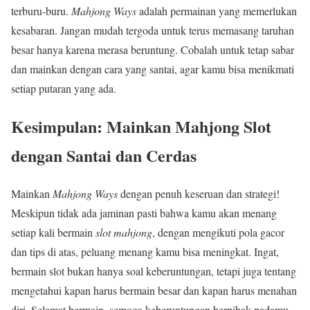
terburu-buru.
Mahjong Ways
adalah permainan yang memerlukan
kesabaran. Jangan mudah tergoda untuk terus memasang taruhan
besar hanya karena merasa beruntung. Cobalah untuk tetap sabar
dan mainkan dengan cara yang santai, agar kamu bisa menikmati
setiap putaran yang ada.
Kesimpulan: Mainkan Mahjong Slot
dengan Santai dan Cerdas
Mainkan
Mahjong Ways
dengan penuh keseruan dan strategi!
Meskipun tidak ada jaminan pasti bahwa kamu akan menang
setiap kali bermain
slot mahjong
, dengan mengikuti pola gacor
dan tips di atas, peluang menang kamu bisa meningkat. Ingat,
bermain slot bukan hanya soal keberuntungan, tetapi juga tentang
mengetahui kapan harus bermain besar dan kapan harus menahan
diri. Selamat bermain, semoga keberuntungan berpihak padamu