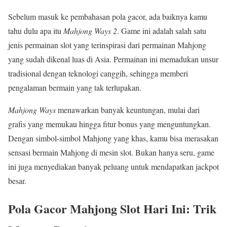
Sebelum masuk ke pembahasan pola gacor, ada baiknya kamu
tahu dulu apa itu
Mahjong Ways 2
. Game ini adalah salah satu
jenis permainan slot yang terinspirasi dari permainan Mahjong
yang sudah dikenal luas di Asia. Permainan ini memadukan unsur
tradisional dengan teknologi canggih, sehingga memberi
pengalaman bermain yang tak terlupakan.
Mahjong Ways
menawarkan banyak keuntungan, mulai dari
grafis yang memukau hingga fitur bonus yang menguntungkan.
Dengan simbol-simbol Mahjong yang khas, kamu bisa merasakan
sensasi bermain Mahjong di mesin slot. Bukan hanya seru, game
ini juga menyediakan banyak peluang untuk mendapatkan jackpot
besar.
Pola Gacor Mahjong Slot Hari Ini: Trik