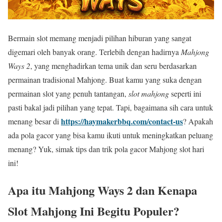
Bermain slot memang menjadi pilihan hiburan yang sangat
digemari oleh banyak orang. Terlebih dengan hadirnya
Mahjong
Ways 2
, yang menghadirkan tema unik dan seru berdasarkan
permainan tradisional Mahjong. Buat kamu yang suka dengan
permainan slot yang penuh tantangan,
slot mahjong
seperti ini
pasti bakal jadi pilihan yang tepat. Tapi, bagaimana sih cara untuk
https://haymakerbbq.com/contact-us
menang besar di
? Apakah
ada pola gacor yang bisa kamu ikuti untuk meningkatkan peluang
menang? Yuk, simak tips dan trik pola gacor Mahjong slot hari
ini!
Apa itu Mahjong Ways 2 dan Kenapa
Slot Mahjong Ini Begitu Populer?