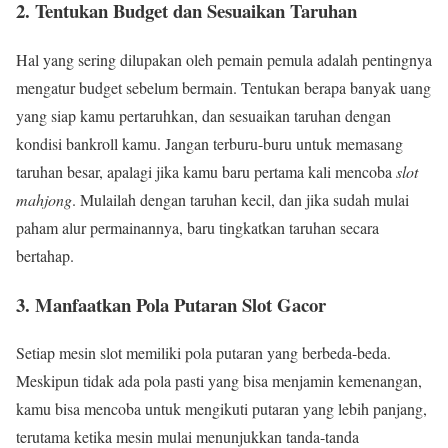
2. Tentukan Budget dan Sesuaikan Taruhan
Hal yang sering dilupakan oleh pemain pemula adalah pentingnya
mengatur budget sebelum bermain. Tentukan berapa banyak uang
yang siap kamu pertaruhkan, dan sesuaikan taruhan dengan
kondisi bankroll kamu. Jangan terburu-buru untuk memasang
taruhan besar, apalagi jika kamu baru pertama kali mencoba
slot
mahjong
. Mulailah dengan taruhan kecil, dan jika sudah mulai
paham alur permainannya, baru tingkatkan taruhan secara
bertahap.
3. Manfaatkan Pola Putaran Slot Gacor
Setiap mesin slot memiliki pola putaran yang berbeda-beda.
Meskipun tidak ada pola pasti yang bisa menjamin kemenangan,
kamu bisa mencoba untuk mengikuti putaran yang lebih panjang,
terutama ketika mesin mulai menunjukkan tanda-tanda