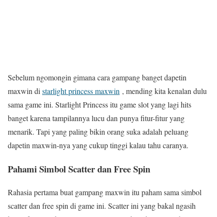
Sebelum ngomongin gimana cara gampang banget dapetin
maxwin di
starlight princess maxwin
, mending kita kenalan dulu
sama game ini. Starlight Princess itu game slot yang lagi hits
banget karena tampilannya lucu dan punya fitur-fitur yang
menarik. Tapi yang paling bikin orang suka adalah peluang
dapetin maxwin-nya yang cukup tinggi kalau tahu caranya.
Pahami Simbol Scatter dan Free Spin
Rahasia pertama buat gampang maxwin itu paham sama simbol
scatter dan free spin di game ini. Scatter ini yang bakal ngasih