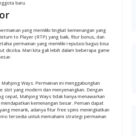
nggota baru.
or
a permainan yang memiliki tingkat kemenangan yang
eturn to Player (RTP) yang baik, fitur bonus, dan
ahui permainan yang memiliki reputasi bagus bisa
 dicoba. Mari kita gali lebih dalam beberapa game
esar.
lah Mahjong Ways. Permainan ini menggabungkan
me slot yang modern dan menyenangkan. Dengan
ng cepat, Mahjong Ways tidak hanya menawarkan
uk mendapatkan kemenangan besar. Pemain dapat
yang menarik, adanya fitur free spins meningkatkan
emo tersedia untuk memahami strategi permainan