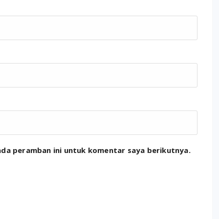
ada peramban ini untuk komentar saya berikutnya.