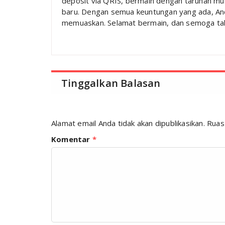
deposit via QRIS, bermain dengan taruhan mul
baru. Dengan semua keuntungan yang ada, An
memuaskan. Selamat bermain, dan semoga ta
Tinggalkan Balasan
Alamat email Anda tidak akan dipublikasikan.
Ruas
Komentar
*