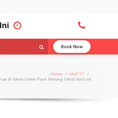
Ini
Book Now
Home
/
slot777
/
sar di Game Online Pasti Menang Tahun Baru Ini!