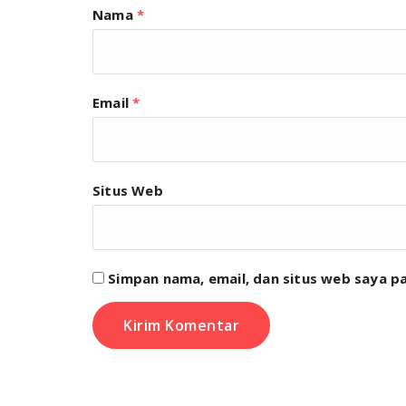
Nama
*
Email
*
Situs Web
Simpan nama, email, dan situs web saya p