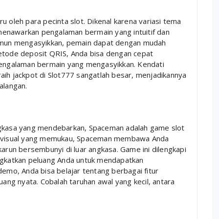
u oleh para pecinta slot. Dikenal karena variasi tema
enawarkan pengalaman bermain yang intuitif dan
mun mengasyikkan, pemain dapat dengan mudah
metode deposit QRIS, Anda bisa dengan cepat
ngalaman bermain yang mengasyikkan. Kendati
aih jackpot di Slot777 sangatlah besar, menjadikannya
alangan.
ngkasa yang mendebarkan, Spaceman adalah game slot
ek visual yang memukau, Spaceman membawa Anda
karun bersembunyi di luar angkasa. Game ini dilengkapi
ingkatkan peluang Anda untuk mendapatkan
o, Anda bisa belajar tentang berbagai fitur
ng nyata. Cobalah taruhan awal yang kecil, antara
!