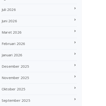
Juli 2026
Juni 2026
Maret 2026
Februari 2026
Januari 2026
Desember 2025
November 2025
Oktober 2025
September 2025