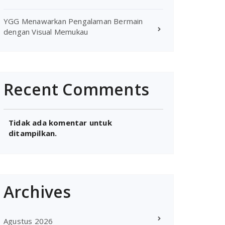
YGG Menawarkan Pengalaman Bermain
dengan Visual Memukau
Recent Comments
Tidak ada komentar untuk
ditampilkan.
Archives
Agustus 2026