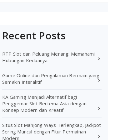
Recent Posts
RTP Slot dan Peluang Menang: Memahami
Hubungan Keduanya
Game Online dan Pengalaman Bermain yang
Semakin Interaktif
KA Gaming Menjadi Alternatif bagi
Penggemar Slot Bertema Asia dengan
Konsep Modern dan Kreatif
Situs Slot Mahjong Ways Terlengkap, Jackpot
Sering Muncul dengan Fitur Permainan
Modern