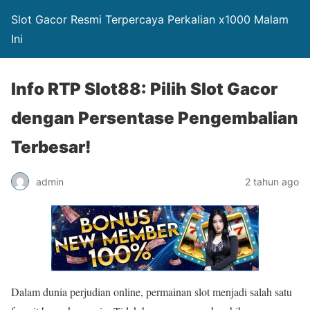
Slot Gacor Resmi Terpercaya Perkalian x1000 Malam
Ini
Info RTP Slot88: Pilih Slot Gacor
dengan Persentase Pengembalian
Terbesar!
admin
2 tahun ago
Dalam dunia perjudian online, permainan slot menjadi salah satu