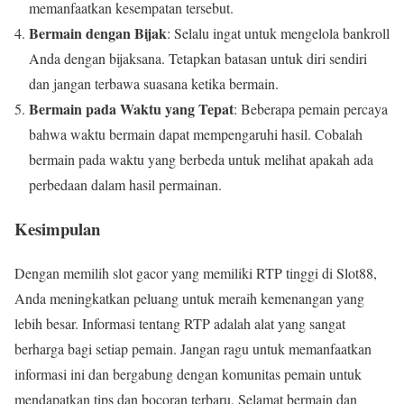
memanfaatkan kesempatan tersebut.
Bermain dengan Bijak
: Selalu ingat untuk mengelola bankroll
Anda dengan bijaksana. Tetapkan batasan untuk diri sendiri
dan jangan terbawa suasana ketika bermain.
Bermain pada Waktu yang Tepat
: Beberapa pemain percaya
bahwa waktu bermain dapat mempengaruhi hasil. Cobalah
bermain pada waktu yang berbeda untuk melihat apakah ada
perbedaan dalam hasil permainan.
Kesimpulan
Dengan memilih slot gacor yang memiliki RTP tinggi di Slot88,
Anda meningkatkan peluang untuk meraih kemenangan yang
lebih besar. Informasi tentang RTP adalah alat yang sangat
berharga bagi setiap pemain. Jangan ragu untuk memanfaatkan
informasi ini dan bergabung dengan komunitas pemain untuk
mendapatkan tips dan bocoran terbaru. Selamat bermain dan