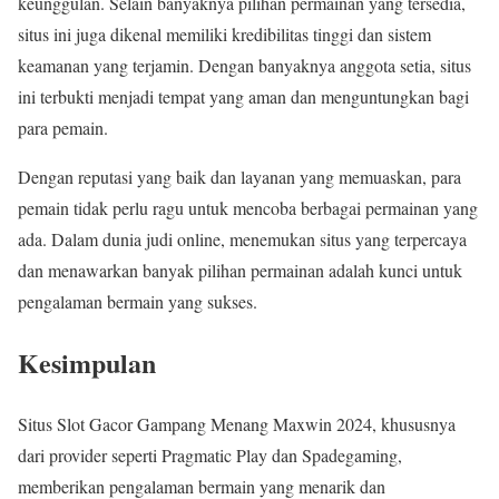
keunggulan. Selain banyaknya pilihan permainan yang tersedia,
situs ini juga dikenal memiliki kredibilitas tinggi dan sistem
keamanan yang terjamin. Dengan banyaknya anggota setia, situs
ini terbukti menjadi tempat yang aman dan menguntungkan bagi
para pemain.
Dengan reputasi yang baik dan layanan yang memuaskan, para
pemain tidak perlu ragu untuk mencoba berbagai permainan yang
ada. Dalam dunia judi online, menemukan situs yang terpercaya
dan menawarkan banyak pilihan permainan adalah kunci untuk
pengalaman bermain yang sukses.
Kesimpulan
Situs Slot Gacor Gampang Menang Maxwin 2024, khususnya
dari provider seperti Pragmatic Play dan Spadegaming,
memberikan pengalaman bermain yang menarik dan