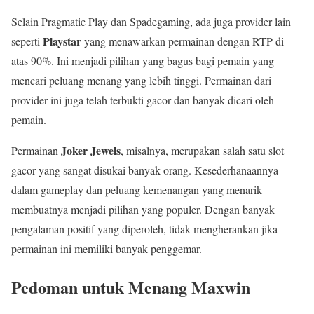
Selain Pragmatic Play dan Spadegaming, ada juga provider lain
Playstar
seperti
yang menawarkan permainan dengan RTP di
atas 90%. Ini menjadi pilihan yang bagus bagi pemain yang
mencari peluang menang yang lebih tinggi. Permainan dari
provider ini juga telah terbukti gacor dan banyak dicari oleh
pemain.
Joker Jewels
Permainan
, misalnya, merupakan salah satu slot
gacor yang sangat disukai banyak orang. Kesederhanaannya
dalam gameplay dan peluang kemenangan yang menarik
membuatnya menjadi pilihan yang populer. Dengan banyak
pengalaman positif yang diperoleh, tidak mengherankan jika
permainan ini memiliki banyak penggemar.
Pedoman untuk Menang Maxwin