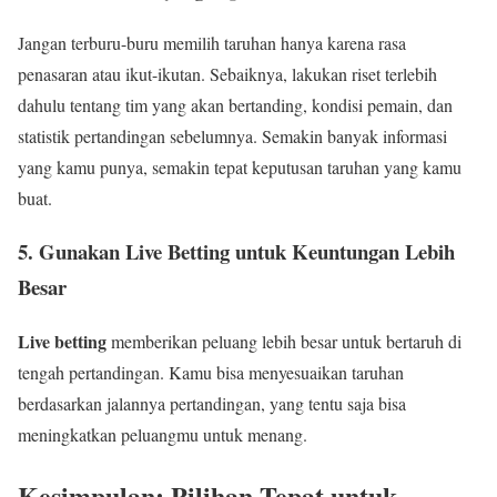
Jangan terburu-buru memilih taruhan hanya karena rasa
penasaran atau ikut-ikutan. Sebaiknya, lakukan riset terlebih
dahulu tentang tim yang akan bertanding, kondisi pemain, dan
statistik pertandingan sebelumnya. Semakin banyak informasi
yang kamu punya, semakin tepat keputusan taruhan yang kamu
buat.
5.
Gunakan Live Betting untuk Keuntungan Lebih
Besar
Live betting
memberikan peluang lebih besar untuk bertaruh di
tengah pertandingan. Kamu bisa menyesuaikan taruhan
berdasarkan jalannya pertandingan, yang tentu saja bisa
meningkatkan peluangmu untuk menang.
Kesimpulan: Pilihan Tepat untuk