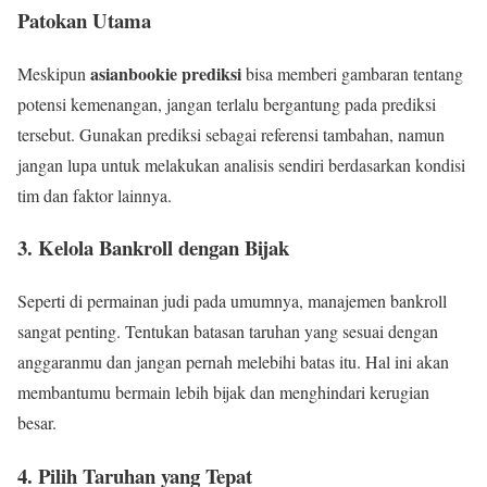
Patokan Utama
asianbookie prediksi
Meskipun
bisa memberi gambaran tentang
potensi kemenangan, jangan terlalu bergantung pada prediksi
tersebut. Gunakan prediksi sebagai referensi tambahan, namun
jangan lupa untuk melakukan analisis sendiri berdasarkan kondisi
tim dan faktor lainnya.
3.
Kelola Bankroll dengan Bijak
Seperti di permainan judi pada umumnya, manajemen bankroll
sangat penting. Tentukan batasan taruhan yang sesuai dengan
anggaranmu dan jangan pernah melebihi batas itu. Hal ini akan
membantumu bermain lebih bijak dan menghindari kerugian
besar.
4.
Pilih Taruhan yang Tepat