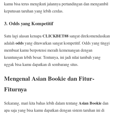
kamu bisa terus mengikuti jalannya pertandingan dan mengambil
keputusan taruhan yang lebih cerdas.
3.
Odds yang Kompetitif
CLICKBET88
Satu lagi alasan kenapa
sangat direkomendasikan
odds
adalah
yang ditawarkan sangat kompetitif. Odds yang tinggi
membuat kamu berpotensi meraih kemenangan dengan
keuntungan lebih besar. Tentunya, ini jadi nilai tambah yang
nggak bisa kamu dapatkan di sembarang situs.
Mengenal Asian Bookie dan Fitur-
Fiturnya
Asian Bookie
Sekarang, mari kita bahas lebih dalam tentang
dan
apa saja yang bisa kamu dapatkan dengan sistem taruhan ini di