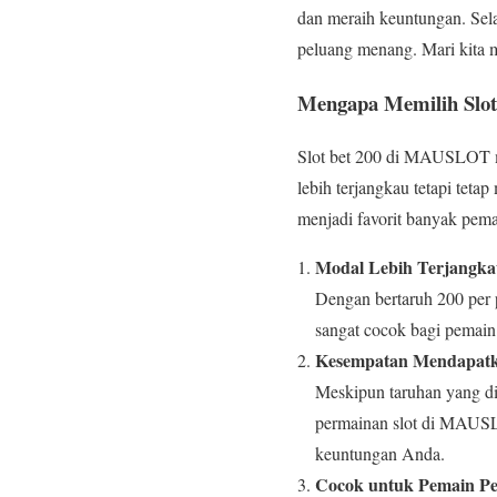
dan meraih keuntungan. Sela
peluang menang. Mari kita m
Mengapa Memilih Slo
Slot bet 200 di MAUSLOT me
lebih terjangkau tetapi tet
menjadi favorit banyak pema
Modal Lebih Terjangk
Dengan bertaruh 200 per 
sangat cocok bagi pemain
Kesempatan Mendapat
Meskipun taruhan yang di
permainan slot di MAUSLOT
keuntungan Anda.
Cocok untuk Pemain P