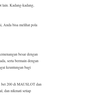
ot lain. Kadang-kadang,
i, Anda bisa melihat pola
 kemenangan besar dengan
ada, serta bermain dengan
gai keuntungan bagi
lot bet 200 di MAUSLOT dan
al, dan nikmati setiap