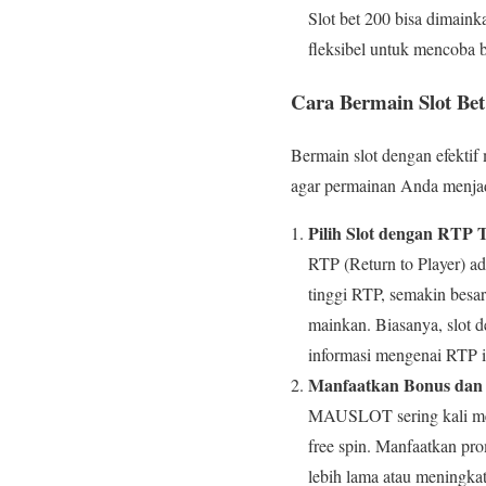
Slot bet 200 bisa dimain
fleksibel untuk mencoba be
Cara Bermain Slot Be
Bermain slot dengan efektif
agar permainan Anda menjad
Pilih Slot dengan RTP 
RTP (Return to Player) a
tinggi RTP, semakin besa
mainkan. Biasanya, slot
informasi mengenai RTP in
Manfaatkan Bonus dan
MAUSLOT sering kali men
free spin. Manfaatkan p
lebih lama atau meningka