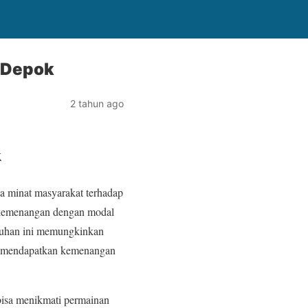
i Depok
2 tahun ago
k
a minat masyarakat terhadap
h kemenangan dengan modal
taruhan ini memungkinkan
tuk mendapatkan kemenangan
bisa menikmati permainan