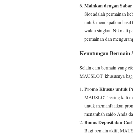
Mainkan dengan Sabar
Slot adalah permainan keb
untuk mendapatkan hasil 
waktu singkat. Nikmati p
permainan dan mengurangi
Keuntungan Bermain 
Selain cara bermain yang ef
MAUSLOT, khususnya bagi 
Promo Khusus untuk P
MAUSLOT sering kali mena
untuk memanfaatkan promo 
menambah saldo Anda da
Bonus Deposit dan Ca
Bagi pemain aktif, MAU