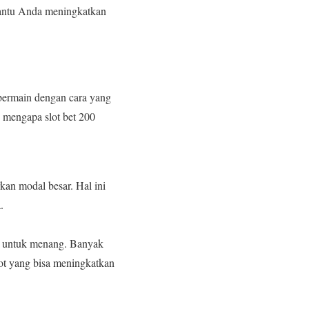
mbantu Anda meningkatkan
bermain dengan cara yang
n mengapa slot bet 200
kan modal besar. Hal ini
.
ar untuk menang. Banyak
pot yang bisa meningkatkan