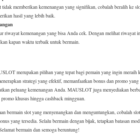
t tidak memberikan kemenangan yang signifikan, cobalah beralih ke sl
rikan hasil yang lebih baik.
nangan
tur riwayat kemenangan yang bisa Anda cek. Dengan melihat riwayat in
an kapan waktu terbaik untuk bermain.
USLOT merupakan pilihan yang tepat bagi pemain yang ingin meraih
enerapkan strategi yang efektif, memanfaatkan bonus dan promo yang 
gkatkan peluang kemenangan Anda. MAUSLOT juga menyediakan berba
i promo khusus hingga cashback mingguan.
man bermain slot yang menyenangkan dan menguntungkan, cobalah s
 bonus yang tersedia. Selalu bermain dengan bijak, tetapkan batasan mod
. Selamat bermain dan semoga beruntung!