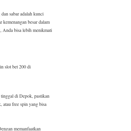
 dan sabar adalah kunci
jar kemenangan besar dalam
, Anda bisa lebih menikmati
n slot bet 200 di
inggal di Depok, pastikan
 atau free spin yang bisa
 Dengan memanfaatkan