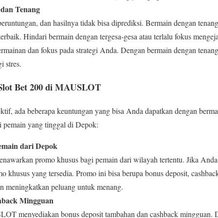
 dan Tenang
eruntungan, dan hasilnya tidak bisa diprediksi. Bermain dengan tenang
terbaik. Hindari bermain dengan tergesa-gesa atau terlalu fokus menge
ermainan dan fokus pada strategi Anda. Dengan bermain dengan tenang
 stres.
Slot Bet 200 di MAUSLOT
ektif, ada beberapa keuntungan yang bisa Anda dapatkan dengan bermai
pemain yang tinggal di Depok:
emain dari Depok
warkan promo khusus bagi pemain dari wilayah tertentu. Jika Anda t
khusus yang tersedia. Promo ini bisa berupa bonus deposit, cashback,
n meningkatkan peluang untuk menang.
shback Mingguan
SLOT menyediakan bonus deposit tambahan dan cashback mingguan.