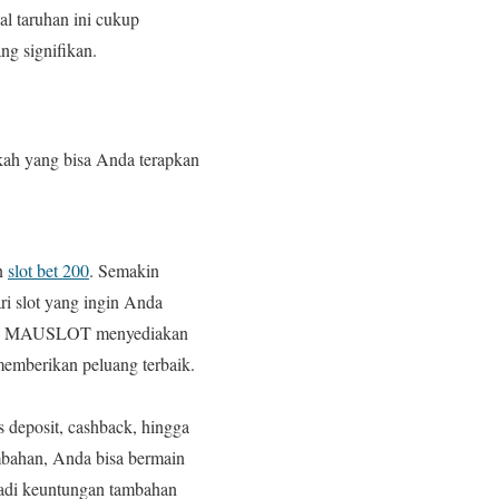
l taruhan ini cukup
ang signifikan.
gkah yang bisa Anda terapkan
an
slot bet 200
. Semakin
i slot yang ingin Anda
baik. MAUSLOT menyediakan
memberikan peluang terbaik.
deposit, cashback, hingga
bahan, Anda bisa bermain
jadi keuntungan tambahan